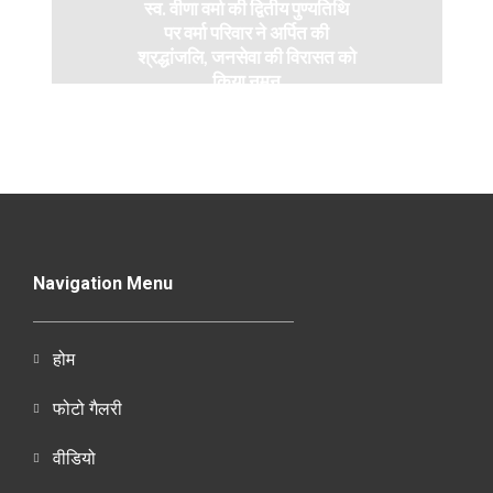
स्व. वीणा वर्मा की द्वितीय पुण्यतिथि
पर वर्मा परिवार ने अर्पित की
श्रद्धांजलि, जनसेवा की विरासत को
किया नमन
Navigation Menu
होम
फोटो गैलरी
वीडियो