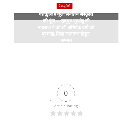
9 months ago
देश-दुनियाँ
पंचकूला में गूंजी सनातन संस्कृति
की गूंज — सद्गुरु सुधांशु जी
महाराज ने की डॉ. अभिषेक वर्मा की
प्रशंसा, मिला ‘सनातन योद्धा’
सम्मान
9 months ago
0
Article Rating