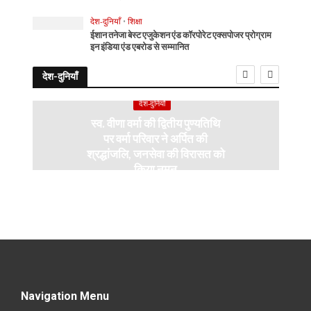
देश-दुनियाँ
•
शिक्षा
ईशान तनेजा बेस्ट एजुकेशन एंड कॉरपोरेट एक्सपोजर प्रोग्राम
इन इंडिया एंड एबरोड से सम्मानित
देश-दुनियाँ
देश-दुनियाँ
स्व. वीणा वर्मा की द्वितीय पुण्यतिथि
पर वर्मा परिवार ने अर्पित की
श्रद्धांजलि, जनसेवा की विरासत को
किया नमन
Navigation Menu