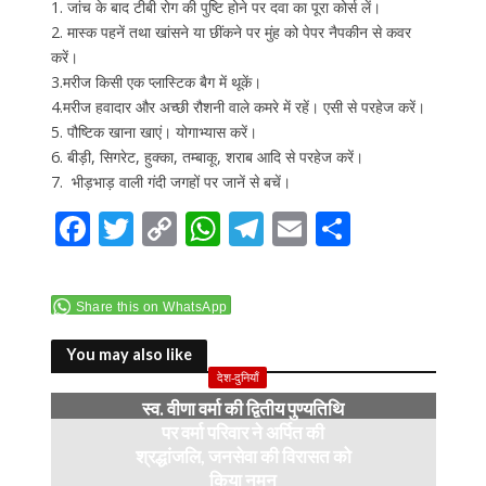
1. जांच के बाद टीबी रोग की पुष्टि होने पर दवा का पूरा कोर्स लें।
2. मास्क पहनें तथा खांसने या छींकने पर मुंह को पेपर नैपकीन से कवर
करें।
3.मरीज किसी एक प्लास्टिक बैग में थूकें।
4.मरीज हवादार और अच्छी रौशनी वाले कमरे में रहें। एसी से परहेज करें।
5. पौष्टिक खाना खाएं। योगाभ्यास करें।
6. बीड़ी, सिगरेट, हुक्का, तम्बाकू, शराब आदि से परहेज करें।
7. भीड़भाड़ वाली गंदी जगहों पर जानें से बचें।
F
T
C
W
T
E
S
ac
w
o
h
el
m
h
e
itt
p
at
e
ai
ar
Share this on WhatsApp
b
er
y
s
gr
l
e
o
Li
A
a
You may also like
देश-दुनियाँ
o
n
p
m
स्व. वीणा वर्मा की द्वितीय पुण्यतिथि
k
k
p
पर वर्मा परिवार ने अर्पित की
श्रद्धांजलि, जनसेवा की विरासत को
किया नमन