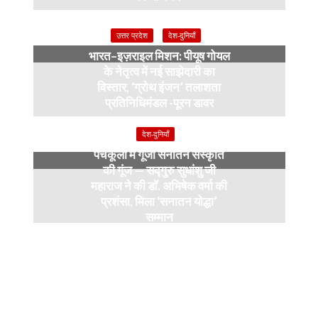
6 months ago
उत्तर प्रदेश
देश-दुनियाँ
भारत–इज़राइल मिशन: पीयूष गोयल
के नेतृत्व में नई साझेदारी का
विस्तार, ‘ग्रोथ इंजन’ तलाशता
प्रतिनिधिमंडल -पूरन डावर
9 months ago
देश-दुनियाँ
पंचकूला में गूंजी सनातन संस्कृति
की गूंज — सद्गुरु सुधांशु जी
महाराज ने की डॉ. अभिषेक वर्मा की
प्रशंसा, मिला ‘सनातन योद्धा’
सम्मान
9 months ago