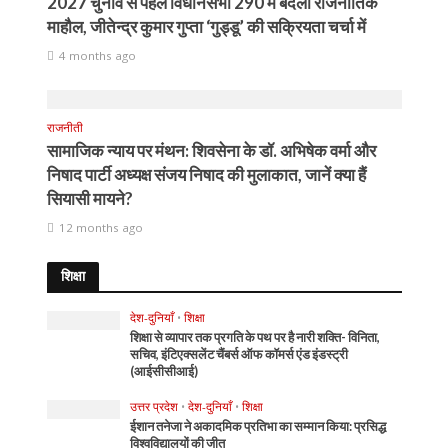
2027 चुनाव से पहले विधानसभा 290 में बदला राजनीतिक
माहौल, जीतेन्द्र कुमार गुप्ता ‘गुड्डू’ की सक्रियता चर्चा में
4 months ago
राजनीती
सामाजिक न्याय पर मंथन: शिवसेना के डॉ. अभिषेक वर्मा और
निषाद पार्टी अध्यक्ष संजय निषाद की मुलाकात, जानें क्या हैं
सियासी मायने?
12 months ago
शिक्षा
देश-दुनियाँ
•
शिक्षा
शिक्षा से व्यापार तक प्रगति के पथ पर है नारी शक्ति- विनिता,
सचिव, इंटिएक्सलेंट चैंबर्स ऑफ कॉमर्स एंड इंडस्ट्री
(आईसीसीआई)
उत्तर प्रदेश
•
देश-दुनियाँ
•
शिक्षा
ईशान तनेजा ने अकादमिक प्रतिभा का सम्मान किया: प्रसिद्ध
विश्वविद्यालयों की जीत