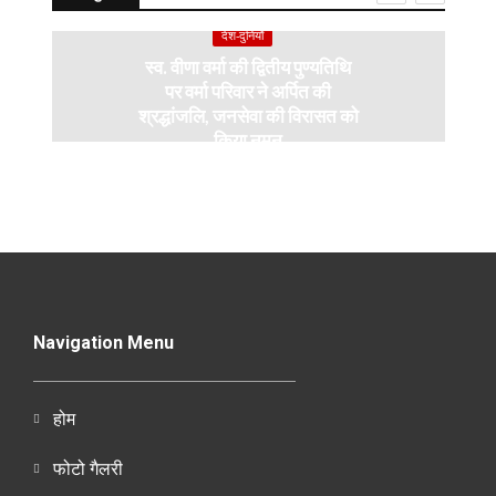
देश-दुनियाँ
स्व. वीणा वर्मा की द्वितीय पुण्यतिथि
पर वर्मा परिवार ने अर्पित की
श्रद्धांजलि, जनसेवा की विरासत को
किया नमन
Navigation Menu
होम
फोटो गैलरी