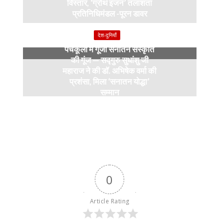
विस्तार, ‘ग्रोथ इंजन’ तलाशता
प्रतिनिधिमंडल -पूरन डावर
9 months ago
देश-दुनियाँ
पंचकूला में गूंजी सनातन संस्कृति
की गूंज — सद्गुरु सुधांशु जी
महाराज ने की डॉ. अभिषेक वर्मा की
प्रशंसा, मिला ‘सनातन योद्धा’
सम्मान
9 months ago
0
Article Rating