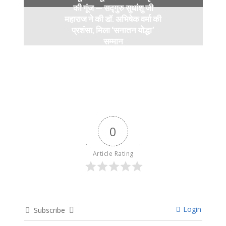
की गूंज — सद्गुरु सुधांशु जी
महाराज ने की डॉ. अभिषेक वर्मा की
प्रशंसा, मिला ‘सनातन योद्धा’
सम्मान
9 months ago
0
Article Rating
Login
Subscribe