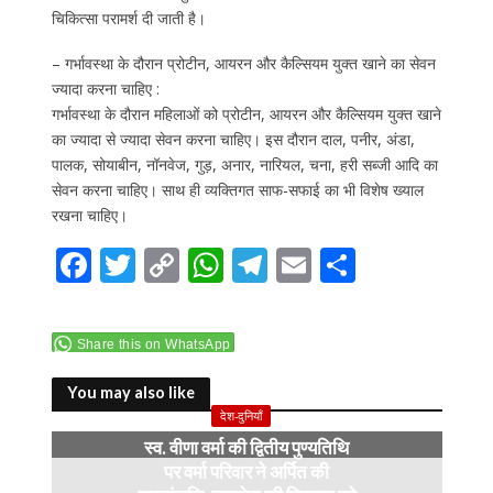
चिकित्सा परामर्श दी जाती है।
– गर्भावस्था के दौरान प्रोटीन, आयरन और कैल्सियम युक्त खाने का सेवन
ज्यादा करना चाहिए :
गर्भावस्था के दौरान महिलाओं को प्रोटीन, आयरन और कैल्सियम युक्त खाने
का ज्यादा से ज्यादा सेवन करना चाहिए। इस दौरान दाल, पनीर, अंडा,
पालक, सोयाबीन, नॉनवेज, गुड़, अनार, नारियल, चना, हरी सब्जी आदि का
सेवन करना चाहिए। साथ ही व्यक्तिगत साफ-सफाई का भी विशेष ख्याल
रखना चाहिए।
F
T
C
W
T
E
S
ac
w
o
h
el
m
h
e
itt
p
at
e
ai
ar
Share this on WhatsApp
b
er
y
s
gr
l
e
o
Li
A
a
You may also like
देश-दुनियाँ
o
n
p
m
स्व. वीणा वर्मा की द्वितीय पुण्यतिथि
k
k
p
पर वर्मा परिवार ने अर्पित की