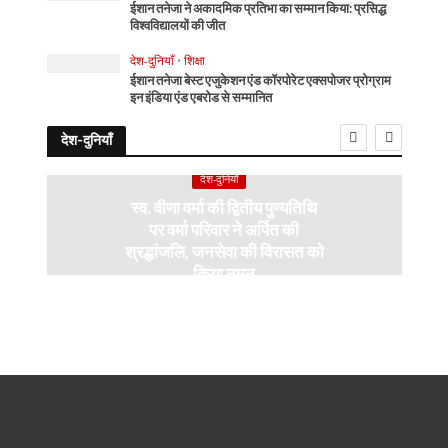
ईशान तनेजा ने अकादमिक प्रतिभा का सम्मान किया: प्रसिद्ध
विश्वविद्यालयों की जीत
देश-दुनियाँ
•
शिक्षा
ईशान तनेजा बेस्ट एजुकेशन एंड कॉरपोरेट एक्सपोजर प्रोग्राम
इन इंडिया एंड एबरोड से सम्मानित
देश-दुनियाँ
देश-दुनियाँ
स्व. वीणा वर्मा की द्वितीय पुण्यतिथि
पर वर्मा परिवार ने अर्पित की
श्रद्धांजलि, जनसेवा की विरासत को
किया नमन