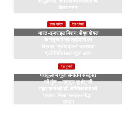
श्रद्धांजलि, जनसेवा की विरासत को
किया नमन
6 months ago
उत्तर प्रदेश
देश-दुनियाँ
भारत–इज़राइल मिशन: पीयूष गोयल
के नेतृत्व में नई साझेदारी का
विस्तार, ‘ग्रोथ इंजन’ तलाशता
प्रतिनिधिमंडल -पूरन डावर
9 months ago
देश-दुनियाँ
पंचकूला में गूंजी सनातन संस्कृति
की गूंज — सद्गुरु सुधांशु जी
महाराज ने की डॉ. अभिषेक वर्मा की
प्रशंसा, मिला ‘सनातन योद्धा’
सम्मान
9 months ago