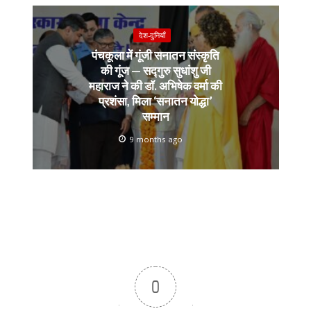
देश-दुनियाँ
पंचकूला में गूंजी सनातन संस्कृति
की गूंज — सद्गुरु सुधांशु जी
महाराज ने की डॉ. अभिषेक वर्मा की
प्रशंसा, मिला ‘सनातन योद्धा’
सम्मान
9 months ago
0