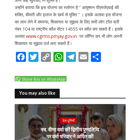
अन्य कई सुविधाएं निःशुल्क है।
उन्होंने बताया कि इस योजना का स्लोगन है ” आयुष्मान पीएमजेएवाई की
शक्ति, बीमारी और इलाज के खर्च से मुक्ति ” । इसके अलावा इस योजना
का लाभ लेने में समस्या, शिकायत या सुझाव के लिए सभी लोग टॉल फ्री
नंबर 104 या राष्ट्रीय कॉल सेंटर 14555 पर कॉल कर सकते हैं। इसके
अलावा
www.cgrms.pmjay.gov.in
पर लॉगिन कर भी लोग अपनी
शिकायत या सुझाव दर्ज करा सकते हैं।
F
T
C
W
T
E
S
ac
w
o
h
el
m
h
e
itt
p
at
e
ai
ar
Share this on WhatsApp
b
er
y
s
gr
l
e
o
Li
A
a
You may also like
o
n
p
m
k
k
p
देश-दुनियाँ
स्व. वीणा वर्मा की द्वितीय पुण्यतिथि
पर वर्मा परिवार ने अर्पित की