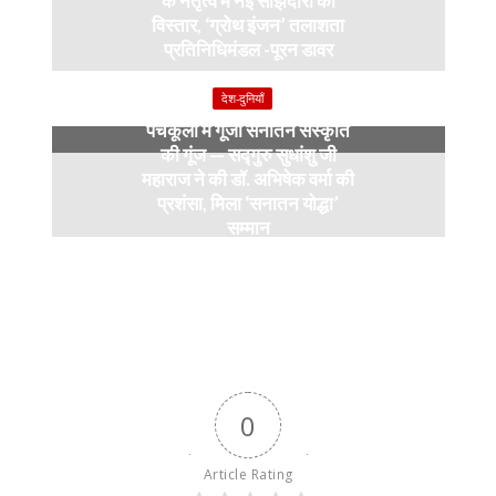
के नेतृत्व में नई साझेदारी का
विस्तार, ‘ग्रोथ इंजन’ तलाशता
प्रतिनिधिमंडल -पूरन डावर
9 months ago
देश-दुनियाँ
पंचकूला में गूंजी सनातन संस्कृति
की गूंज — सद्गुरु सुधांशु जी
महाराज ने की डॉ. अभिषेक वर्मा की
प्रशंसा, मिला ‘सनातन योद्धा’
सम्मान
9 months ago
0
Article Rating