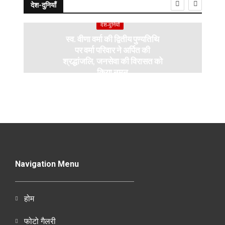
देश-दुनियाँ
देश-दुनियाँ
स्व. वीणा वर्मा की द्वितीय पुण्यतिथि
पर वर्मा परिवार ने अर्पित की
श्रद्धांजलि, जनसेवा की विरासत को
किया नमन
Navigation Menu
होम
फोटो गैलरी