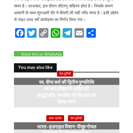
समय है। दरअसल, इस दौरान कीटाणु सक्रिय होता है। जिसके कारण
आसानी के साथ शुरुआती दौर में बीमारी की सही जाँच संभव है। इसी उद्देश्य
से नाइट ब्लड सर्वे कार्यक्रम का निर्णय लिया गया।
F
T
C
W
T
E
S
ac
w
o
h
el
m
h
e
itt
p
at
e
ai
ar
Share this on WhatsApp
b
er
y
s
gr
l
e
o
Li
A
a
You may also like
देश-दुनियाँ
o
n
p
m
स्व. वीणा वर्मा की द्वितीय पुण्यतिथि
k
k
p
पर वर्मा परिवार ने अर्पित की
श्रद्धांजलि, जनसेवा की विरासत को
किया नमन
6 months ago
उत्तर प्रदेश
देश-दुनियाँ
भारत–इज़राइल मिशन: पीयूष गोयल