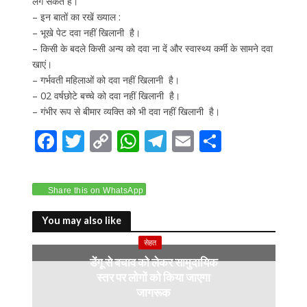
लग सकते हैं।
– इन बातों का रखें ख्याल :
– भूखे पेट दवा नहीं खिलानी है।
– किसी के बदले किसी अन्य को दवा ना दें और स्वास्थ्य कर्मी के सामने दवा
खाएं।
– गर्भवती महिलाओं को दवा नहीं खिलानी है।
– 02 वर्षछोटे बच्चे को दवा नहीं खिलानी है।
– गंभीर रूप से बीमार व्यक्ति को भी दवा नहीं खिलानी है।
F
T
C
W
T
E
S
ac
w
o
h
el
m
h
e
itt
p
at
e
ai
ar
Share this on WhatsApp
b
er
y
s
gr
l
e
o
Li
A
a
You may also like
o
n
p
m
सेहत
डेंगू से बचाव को लेकर सामुदायिक
k
k
p
स्तर पर लोगों को किया जाएगा
जागरूक