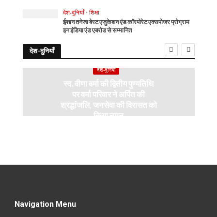
देश-दुनियाँ
•
शिक्षा
ईशान तनेजा बेस्ट एजुकेशन एंड कॉरपोरेट एक्सपोजर प्रोग्राम
इन इंडिया एंड एबरोड से सम्मानित
देश-दुनियाँ
देश-दुनियाँ
स्व. वीणा वर्मा की द्वितीय पुण्यतिथि
पर वर्मा परिवार ने अर्पित की
श्रद्धांजलि, जनसेवा की विरासत को
किया नमन
Navigation Menu