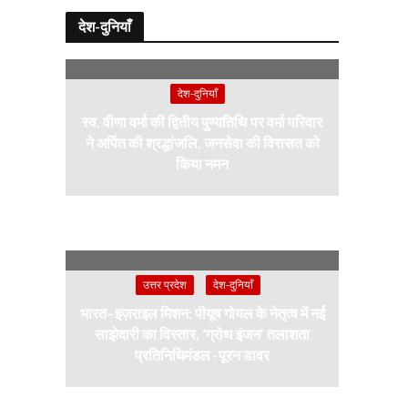
देश-दुनियाँ
देश-दुनियाँ
स्व. वीणा वर्मा की द्वितीय पुण्यतिथि पर वर्मा परिवार
ने अर्पित की श्रद्धांजलि, जनसेवा की विरासत को
किया नमन
उत्तर प्रदेश
देश-दुनियाँ
भारत–इज़राइल मिशन: पीयूष गोयल के नेतृत्व में नई
साझेदारी का विस्तार, ‘ग्रोथ इंजन’ तलाशता
प्रतिनिधिमंडल -पूरन डावर