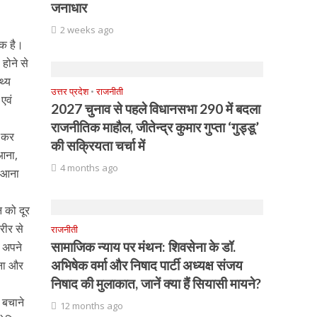
जनाधार
2 weeks ago
एक है।
होने से
थ्य
उत्तर प्रदेश
•
राजनीती
 एवं
2027 चुनाव से पहले विधानसभा 290 में बदला
राजनीतिक माहौल, जीतेन्द्र कुमार गुप्ता ‘गुड्डू’
न कर
की सक्रियता चर्चा में
 आना,
4 months ago
ा आना
न को दूर
रीर से
राजनीती
सामाजिक न्याय पर मंथन: शिवसेना के डॉ.
ं अपने
अभिषेक वर्मा और निषाद पार्टी अध्यक्ष संजय
ाना और
निषाद की मुलाकात, जानें क्या हैं सियासी मायने?
 बचाने
12 months ago