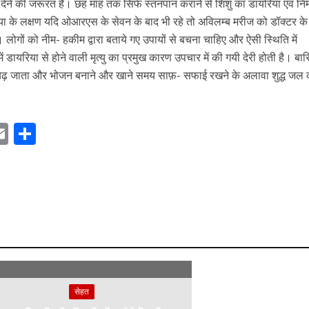
ेने की जरूरत है। छह माह तक सिर्फ स्तनपान कराने से शिशु का डायरिया एवं नि
रिया के लक्षण यदि ओआरएस के सेवन के बाद भी रहे तो अविलम्ब मरीज को डॉक्टर के
ों को नीम- हकीम द्वारा बताये गए उपायों से बचना चाहिए और ऐसी स्थिति में
 डायरिया से होने वाली मृत्यु का प्रमुख कारण उपचार में की गयी देरी होती है। बार
बढ़ जाता और भोजन बनाने और खाने समय साफ़- सफाई रखने के अलावा शुद्ध जल 
E
S
m
h
ai
ar
r
l
e
m
सेहत