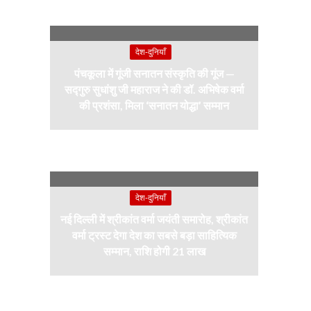
देश-दुनियाँ
पंचकूला में गूंजी सनातन संस्कृति की गूंज —
सद्गुरु सुधांशु जी महाराज ने की डॉ. अभिषेक वर्मा
की प्रशंसा, मिला ‘सनातन योद्धा’ सम्मान
देश-दुनियाँ
नई दिल्ली में श्रीकांत वर्मा जयंती समारोह, श्रीकांत
वर्मा ट्रस्ट देगा देश का सबसे बड़ा साहित्यिक
सम्मान, राशि होगी 21 लाख