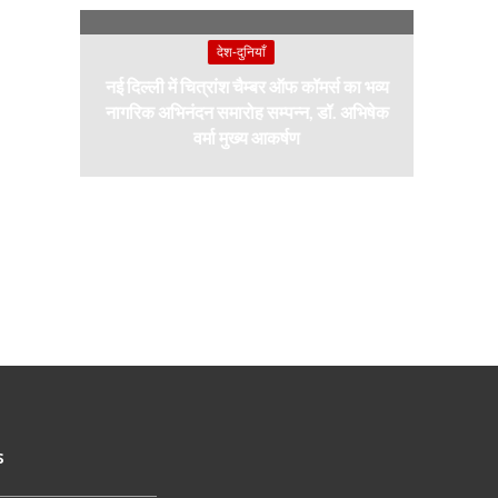
देश-दुनियाँ
नई दिल्ली में चित्रांश चैम्बर ऑफ कॉमर्स का भव्य
नागरिक अभिनंदन समारोह सम्पन्न, डॉ. अभिषेक
वर्मा मुख्य आकर्षण
s