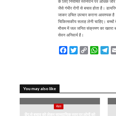
के लिए नियमित स्तनपान पर अधिक जोर द
जैसे गंभीर रोगों से बचाव होता है। डाय
जाकर उचित उपचार कराना आवश्यक है। लोग
चिकित्सकीय सलाह लेनी चाहिए। बच्चों में
मौसम में जल जनित संक्रमण का खतरा 
सेवन अनिवार्य है।
F
T
C
W
T
ac
w
o
h
el
e
itt
p
at
e
b
er
y
s
g
o
Li
A
a
You may also like
o
n
p
k
k
p
सेहत
डेंगू से बचाव को लेकर सामुदायिक स्तर पर लोगों को