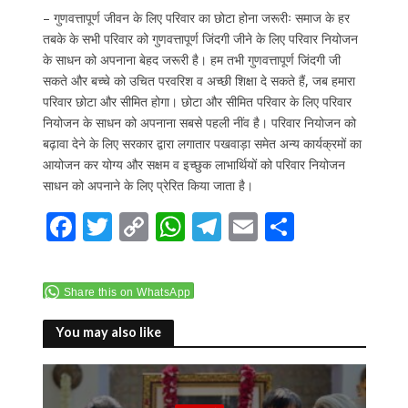
– गुणवत्तापूर्ण जीवन के लिए परिवार का छोटा होना जरूरीः समाज के हर
तबके के सभी परिवार को गुणवत्तापूर्ण जिंदगी जीने के लिए परिवार नियोजन
के साधन को अपनाना बेहद जरूरी है। हम तभी गुणवत्तापूर्ण जिंदगी जी
सकते और बच्चे को उचित परवरिश व अच्छी शिक्षा दे सकते हैं, जब हमारा
परिवार छोटा और सीमित होगा। छोटा और सीमित परिवार के लिए परिवार
नियोजन के साधन को अपनाना सबसे पहली नींव है। परिवार नियोजन को
बढ़ावा देने के लिए सरकार द्वारा लगातार पखवाड़ा समेत अन्य कार्यक्रमों का
आयोजन कर योग्य और सक्षम व इच्छुक लाभार्थियों को परिवार नियोजन
साधन को अपनाने के लिए प्रेरित किया जाता है।
F
T
C
W
T
E
S
ac
w
o
h
el
m
h
e
itt
p
at
e
ai
ar
Share this on WhatsApp
b
er
y
s
gr
l
e
o
Li
A
a
You may also like
o
n
p
m
k
k
p