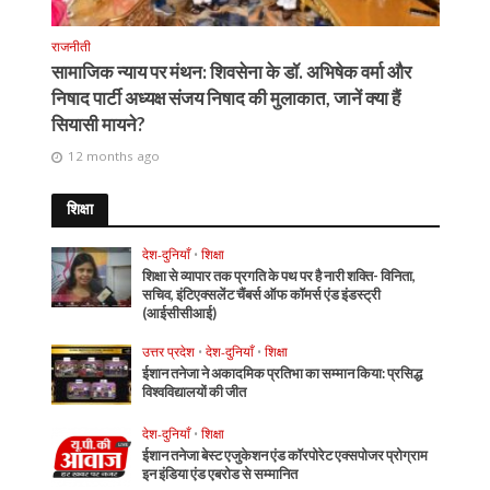
राजनीती
सामाजिक न्याय पर मंथन: शिवसेना के डॉ. अभिषेक वर्मा और
निषाद पार्टी अध्यक्ष संजय निषाद की मुलाकात, जानें क्या हैं
सियासी मायने?
12 months ago
शिक्षा
देश-दुनियाँ
•
शिक्षा
शिक्षा से व्यापार तक प्रगति के पथ पर है नारी शक्ति- विनिता,
सचिव, इंटिएक्सलेंट चैंबर्स ऑफ कॉमर्स एंड इंडस्ट्री
(आईसीसीआई)
उत्तर प्रदेश
•
देश-दुनियाँ
•
शिक्षा
ईशान तनेजा ने अकादमिक प्रतिभा का सम्मान किया: प्रसिद्ध
विश्वविद्यालयों की जीत
देश-दुनियाँ
•
शिक्षा
ईशान तनेजा बेस्ट एजुकेशन एंड कॉरपोरेट एक्सपोजर प्रोग्राम
इन इंडिया एंड एबरोड से सम्मानित