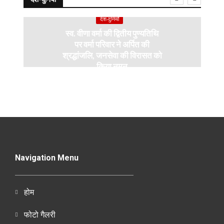
देश-दुनियाँ
स्व. वीणा वर्मा की द्वितीय पुण्यतिथि
पर वर्मा परिवार ने अर्पित की
श्रद्धांजलि, जनसेवा की विरासत को
किया नमन
Navigation Menu
होम
फोटो गैलरी