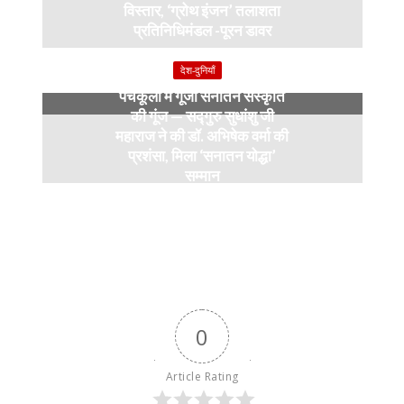
विस्तार, ‘ग्रोथ इंजन’ तलाशता
प्रतिनिधिमंडल -पूरन डावर
9 months ago
देश-दुनियाँ
पंचकूला में गूंजी सनातन संस्कृति
की गूंज — सद्गुरु सुधांशु जी
महाराज ने की डॉ. अभिषेक वर्मा की
प्रशंसा, मिला ‘सनातन योद्धा’
सम्मान
9 months ago
0
Article Rating