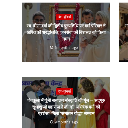
k
k
p
नई दिल्ली में श्रीक
वर्मा ट्रस्ट देग
देश-दुनियाँ
सम्मान,
स्व. वीणा वर्मा की द्वितीय पुण्यतिथि पर वर्मा परिवार ने
भा
अर्पित की श्रद्धांजलि, जनसेवा की विरासत को किया
नमन
6 months ago
देश-दुनियाँ
पंचकूला में गूंजी सनातन संस्कृति की गूंज — सद्गुरु
सुधांशु जी महाराज ने की डॉ. अभिषेक वर्मा की
प्रशंसा, मिला ‘सनातन योद्धा’ सम्मान
9 months ago