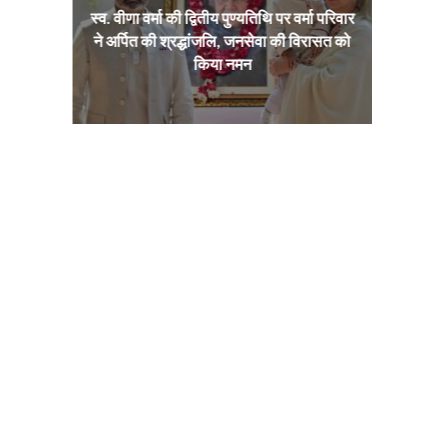
ा भव्य
स्व. वीणा वर्मा की द्वितीय पुण्यतिथि पर वर्मा परिवार
भारत–इ
भिषेक
ने अर्पित की श्रद्धांजलि, जनसेवा की विरासत को
साझ
किया नमन