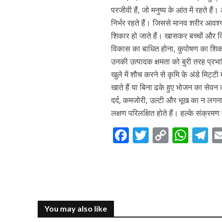
परजीवी हैं, जो मनुष्य के आंत में रहते ह
निर्भर रहते हैं। जिससे मानव शरीर आवश्
शिकार हो जाते हैं। खासकर बच्चों और कि
विकास का बाधित होना, कुपोषण का शिका
उनकी उत्पादक क्षमता को बुरी तरह प्रभाव
खुले में शौच करने से कृमि के अंडे मिट्टी 
खाते हैं या बिना ढके हुए भोजन का सेवन करत
दर्द, कमजोरी, उल्टी और भूख का न लगना 
लक्षण परिलक्षित होते हैं। हल्के संक्रमण
F
T
C
W
T
ac
w
o
h
el
e
itt
p
at
e
b
er
y
s
g
o
Li
A
a
You may also like
o
n
p