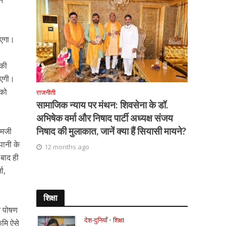
पन
जाएगा।
 की
ाएगी।
 को
राजनीती
सामाजिक न्याय पर मंथन: शिवसेना के डॉ.
अभिषेक वर्मा और निषाद पार्टी अध्यक्ष संजय
निषाद की मुलाकात, जानें क्या हैं सियासी मायने?
एमजी
पानी के
12 months ago
 बाद ही
ा,
शिक्षा
के पोषण
देश-दुनियाँ
•
शिक्षा
ृमि ऐसे