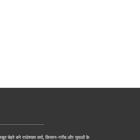
बूत चेहरे बने राधेश्याम वर्मा, किसान-गरीब और युवाओं के