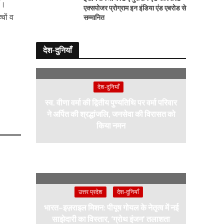
ैं।
एक्सपोजर प्रोग्राम इन इंडिया एंड एबरोड से
चों व
सम्मानित
देश-दुनियाँ
देश-दुनियाँ
स्व. वीणा वर्मा की द्वितीय पुण्यतिथि पर वर्मा परिवार
ने अर्पित की श्रद्धांजलि, जनसेवा की विरासत को
किया नमन
उत्तर प्रदेश
देश-दुनियाँ
भारत–इज़राइल मिशन: पीयूष गोयल के नेतृत्व में नई
साझेदारी का विस्तार, ‘ग्रोथ इंजन’ तलाशता