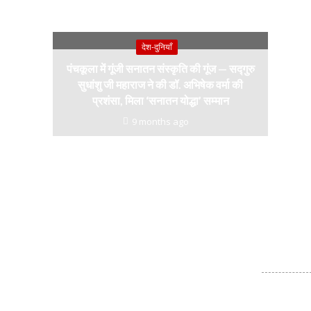
देश-दुनियाँ
पंचकूला में गूंजी सनातन संस्कृति की गूंज — सद्गुरु
सुधांशु जी महाराज ने की डॉ. अभिषेक वर्मा की
प्रशंसा, मिला ‘सनातन योद्धा’ सम्मान
9 months ago