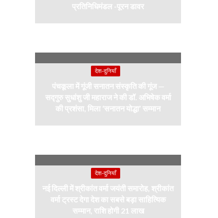
प्रतिनिधिमंडल -पूरन डावर
देश-दुनियाँ
पंचकूला में गूंजी सनातन संस्कृति की गूंज —
सद्गुरु सुधांशु जी महाराज ने की डॉ. अभिषेक वर्मा
की प्रशंसा, मिला ‘सनातन योद्धा’ सम्मान
देश-दुनियाँ
नई दिल्ली में श्रीकांत वर्मा जयंती समारोह, श्रीकांत
वर्मा ट्रस्ट देगा देश का सबसे बड़ा साहित्यिक
सम्मान, राशि होगी 21 लाख