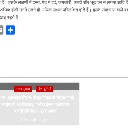
े हैं। इसके लक्षणों में दस्त, पेट में दर्द, कमजोरी, उल्टी और भूख का न लगना आदि ह
ी अधिक होगी उनमें उतने ही अधिक लक्षण परिलक्षित होते हैं। हल्के संक्रमण वाले बच्
खाई पड़ते हैं।
E
S
m
h
ai
ar
r
l
e
m
उत्तर प्रदेश
देश-दुनियाँ
रत–इज़राइल मिशन: पीयूष गोयल के नेतृत्व में नई
साझेदारी का विस्तार, ‘ग्रोथ इंजन’ तलाशता
प्रतिनिधिमंडल -पूरन डावर
9 months ago