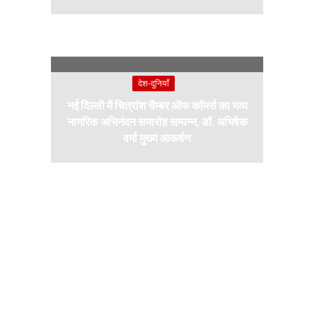
देश-दुनियाँ
नई दिल्ली में चित्रांश चैम्बर ऑफ कॉमर्स का भव्य
नागरिक अभिनंदन समारोह सम्पन्न, डॉ. अभिषेक
वर्मा मुख्य आकर्षण