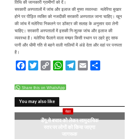
तिथि की जानकारी ग्रामीणों को दें।
सरकारी अस्पतालों में जांच और इलाज की मुफ्त व्यवस्थाः मलेरिया बुखार
होने पर पीड़ित व्यक्ति को नजदीकी सरकारी अस्पताल जाना चाहिए। खून
की जांच में मलेरिया निकलने पर डॉक्टर की सलाह के अनुसार दवा लेनी
चाहिए। सरकारी अस्पतालों में इसकी निःशुल्क जांच और इलाज की
व्यवस्था है। मलेरिया फैलाने वाला मच्छर किसी स्थान पर ठहरे हुए साफ
पानी और धीमी गति से बहने वाली नालियों में अंडे देता और वहां पर पनपता
है।
F
T
C
W
T
E
S
ac
w
o
h
el
m
h
e
itt
p
at
e
ai
ar
Share this on WhatsApp
b
er
y
s
gr
l
e
o
Li
A
a
You may also like
o
n
p
m
सेहत
डेंगू से बचाव को लेकर सामुदायिक
k
k
p
स्तर पर लोगों को किया जाएगा
जागरूक