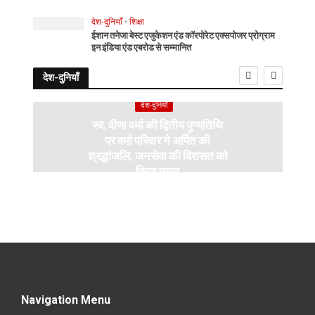
देश-दुनियाँ
•
शिक्षा
ईशान तनेजा बेस्ट एजुकेशन एंड कॉरपोरेट एक्सपोजर प्रोग्राम
इन इंडिया एंड एबरोड से सम्मानित
देश-दुनियाँ
देश-दुनियाँ
स्व. वीणा वर्मा की द्वितीय पुण्यतिथि
पर वर्मा परिवार ने अर्पित की
श्रद्धांजलि, जनसेवा की विरासत को
किया नमन
Navigation Menu