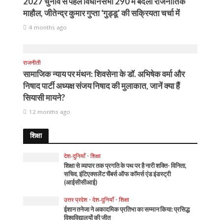
2027 चुनाव से पहले विधानसभा 290 में बदला राजनीतिक
माहौल, जीतेन्द्र कुमार गुप्ता ‘गुड्डू’ की सक्रियता चर्चा में
4 months ago
राजनीती
सामाजिक न्याय पर मंथन: शिवसेना के डॉ. अभिषेक वर्मा और
निषाद पार्टी अध्यक्ष संजय निषाद की मुलाकात, जानें क्या हैं
सियासी मायने?
12 months ago
शिक्षा
देश-दुनियाँ
•
शिक्षा
शिक्षा से व्यापार तक प्रगति के पथ पर है नारी शक्ति- विनिता,
सचिव, इंटिएक्सलेंट चैंबर्स ऑफ कॉमर्स एंड इंडस्ट्री
(आईसीसीआई)
उत्तर प्रदेश
•
देश-दुनियाँ
•
शिक्षा
ईशान तनेजा ने अकादमिक प्रतिभा का सम्मान किया: प्रसिद्ध
विश्वविद्यालयों की जीत