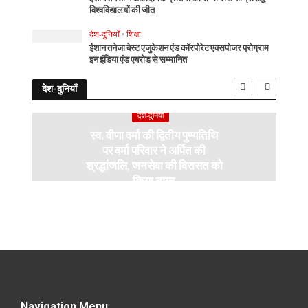
विश्वविद्यालयों की जीत
देश-दुनियाँ
•
शिक्षा
ईशान तनेजा बेस्ट एजुकेशन एंड कॉरपोरेट एक्सपोजर प्रोग्राम
इन इंडिया एंड एबरोड से सम्मानित
देश-दुनियाँ
देश-दुनियाँ
स्व. वीणा वर्मा की द्वितीय पुण्यतिथि
पर वर्मा परिवार ने अर्पित की
श्रद्धांजलि, जनसेवा की विरासत को
किया नमन
Navigation Menu