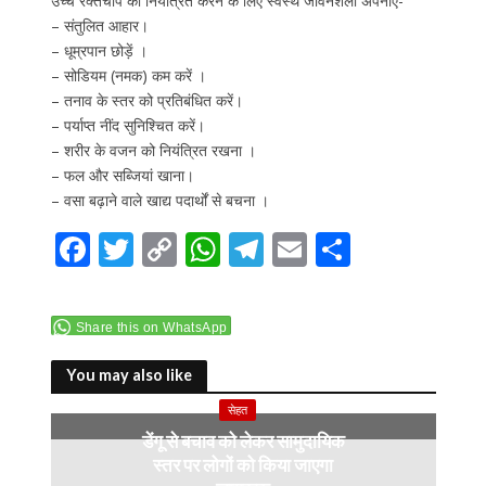
उच्च रक्तचाप को नियंत्रित करने के लिए स्वस्थ जीवनशैली अपनाएं-
– संतुलित आहार।
– धूम्रपान छोड़ें ।
– सोडियम (नमक) कम करें ।
– तनाव के स्तर को प्रतिबंधित करें।
– पर्याप्त नींद सुनिश्चित करें।
– शरीर के वजन को नियंत्रित रखना ।
– फल और सब्जियां खाना।
– वसा बढ़ाने वाले खाद्य पदार्थों से बचना ।
F
T
C
W
T
E
S
ac
w
o
h
el
m
h
e
itt
p
at
e
ai
ar
Share this on WhatsApp
b
er
y
s
gr
l
e
o
Li
A
a
You may also like
o
n
p
m
सेहत
डेंगू से बचाव को लेकर सामुदायिक
k
k
p
स्तर पर लोगों को किया जाएगा