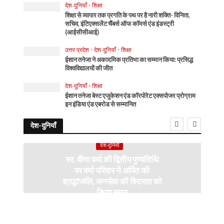
देश-दुनियाँ
•
शिक्षा
शिक्षा से व्यापार तक प्रगति के पथ पर है नारी शक्ति- विनिता,
सचिव, इंटिएक्सलेंट चैंबर्स ऑफ कॉमर्स एंड इंडस्ट्री
(आईसीसीआई)
उत्तर प्रदेश
•
देश-दुनियाँ
•
शिक्षा
ईशान तनेजा ने अकादमिक प्रतिभा का सम्मान किया: प्रसिद्ध
विश्वविद्यालयों की जीत
देश-दुनियाँ
•
शिक्षा
ईशान तनेजा बेस्ट एजुकेशन एंड कॉरपोरेट एक्सपोजर प्रोग्राम
इन इंडिया एंड एबरोड से सम्मानित
देश-दुनियाँ
देश-दुनियाँ
स्व. वीणा वर्मा की द्वितीय पुण्यतिथि
पर वर्मा परिवार ने अर्पित की
श्रद्धांजलि, जनसेवा की विरासत को
किया नमन