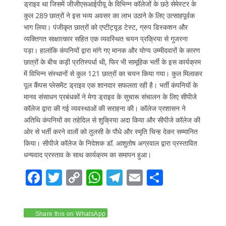
ड्राइव था जिसमें जीजीएसआईपीयू के विभिन्न कॉलेजों के छठे सेमेस्टर के
कुल 289 छात्रों ने इस भव्य अवसर का लाभ उठाने के लिए उत्साहपूर्वक
भाग लिया। पंजीकृत छात्रों को एप्टीट्यूड टेस्ट, ग्रुप डिस्कशन और
व्यक्तिगत साक्षात्कार सहित एक व्यवस्थित चयन प्रक्रिया से गुजरना
पड़ा। हालांकि कंपनियों द्वारा मांगे गए मानक और योग्य उम्मीदवारों के कारण
छात्रों के बीच कड़ी प्रतिस्पर्धा थी, फिर भी सामूहिक भर्ती के इस कार्यक्रम
में विभिन्न संस्थानों से कुल 121 छात्रों का चयन किया गया। कुल मिलाकर
पूल कैंपस प्लेसमेंट ड्राइव एक शानदार सफलता रही है। भर्ती कंपनियों के
मानव संसाधन प्रबंधकों ने मेगा ड्राइव के सुचारू संचालन के लिए सीपीजे
कॉलेज द्वारा की गई व्यवस्थाओं की सराहना की। कॉलेज प्रशासन ने
अतिथि कंपनियों का तहेदिल से शुक्रिया अदा किया और सीपीजे कॉलेज की
ओर से भर्ती करने वालों को तुलसी के पौधे और स्मृति चिन्ह देकर सम्मानित
किया। सीपीजे कॉलेज के निदेशक डॉ. आशुतोष अग्रवाल द्वारा प्रस्तावित
धन्यवाद प्रस्ताव के साथ कार्यक्रम का समापन हुआ।
F
T
C
W
T
E
S
ac
w
o
h
el
m
h
e
itt
p
at
e
ai
ar
Share this on WhatsApp
b
er
y
s
gr
l
e