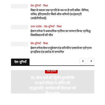
देश-दुनियाँ
•
शिक्षा
शिक्षा से व्यापार तक प्रगति के पथ पर है नारी शक्ति- विनिता,
सचिव, इंटिएक्सलेंट चैंबर्स ऑफ कॉमर्स एंड इंडस्ट्री
(आईसीसीआई)
उत्तर प्रदेश
•
देश-दुनियाँ
•
शिक्षा
ईशान तनेजा ने अकादमिक प्रतिभा का सम्मान किया: प्रसिद्ध
विश्वविद्यालयों की जीत
देश-दुनियाँ
•
शिक्षा
ईशान तनेजा बेस्ट एजुकेशन एंड कॉरपोरेट एक्सपोजर प्रोग्राम
इन इंडिया एंड एबरोड से सम्मानित
देश-दुनियाँ
देश-दुनियाँ
स्व. वीणा वर्मा की द्वितीय पुण्यतिथि
पर वर्मा परिवार ने अर्पित की
श्रद्धांजलि, जनसेवा की विरासत को
किया नमन