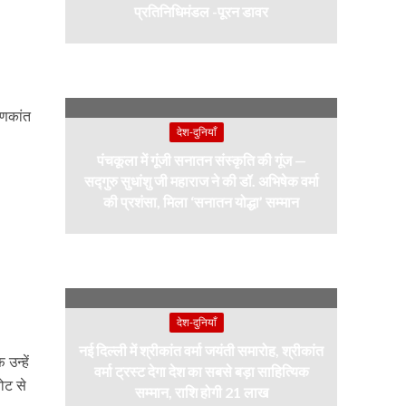
प्रतिनिधिमंडल -पूरन डावर
ुणकांत
देश-दुनियाँ
पंचकूला में गूंजी सनातन संस्कृति की गूंज —
सद्गुरु सुधांशु जी महाराज ने की डॉ. अभिषेक वर्मा
की प्रशंसा, मिला ‘सनातन योद्धा’ सम्मान
देश-दुनियाँ
नई दिल्ली में श्रीकांत वर्मा जयंती समारोह, श्रीकांत
उन्हें
वर्मा ट्रस्ट देगा देश का सबसे बड़ा साहित्यिक
ोट से
सम्मान, राशि होगी 21 लाख