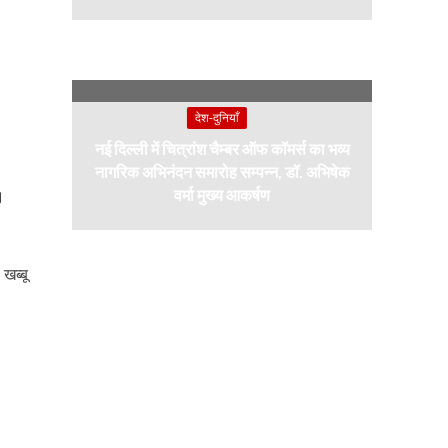
देश-दुनियाँ
नई दिल्ली में चित्रांश चैम्बर ऑफ कॉमर्स का भव्य
नागरिक अभिनंदन समारोह सम्पन्न, डॉ. अभिषेक
।
वर्मा मुख्य आकर्षण
खब्बू