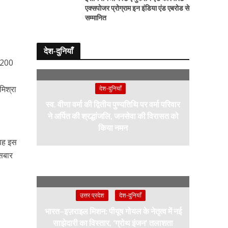
एक्सपोजर प्रोग्राम इन इंडिया एंड एबरोड से
सम्मानित
देश-दुनियाँ
6,200
मिश्रा
देश-दुनियाँ
स्व. वीणा वर्मा की द्वितीय पुण्यतिथि पर वर्मा परिवार
ने अर्पित की श्रद्धांजलि, जनसेवा की विरासत को
किया नमन
 वह इस
इसबार
उत्तर प्रदेश
देश-दुनियाँ
भारत–इज़राइल मिशन: पीयूष गोयल के नेतृत्व में नई
साझेदारी का विस्तार, ‘ग्रोथ इंजन’ तलाशता