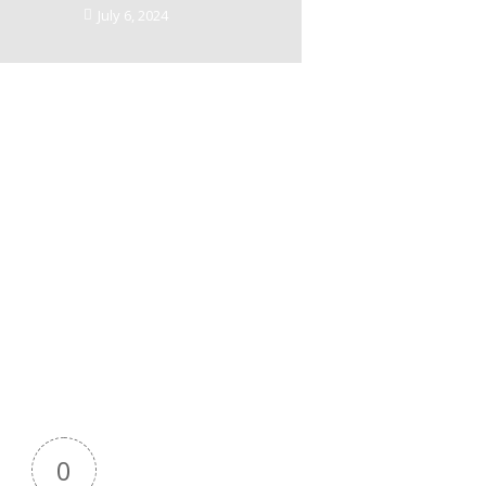
July 6, 2024
देश-दुनियाँ
देश-दुनियाँ
ांत वर्मा जयंती समारोह, श्रीकांत
नई दिल्ली में चित्रांश चैम्बर ऑफ कॉमर्स क
ा देश का सबसे बड़ा साहित्यिक
नागरिक अभिनंदन समारोह सम्पन्न, डॉ. अ
 राशि होगी 21 लाख
वर्मा मुख्य आकर्षण
0