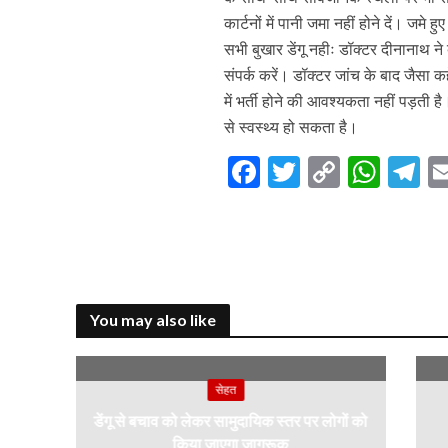
कार्टनों में पानी जमा नहीं होने दें। जमे 
सभी बुखार डेंगू नहीः डॉक्टर दीनानाथ ने
संपर्क करें। डॉक्टर जांच के बाद जैसा क
में भर्ती होने की आवश्यकता नहीं पड़ती 
से स्वस्थ्य हो सकता है।
F
T
C
W
T
ac
w
o
h
el
e
itt
p
at
e
b
er
y
s
g
o
Li
A
a
You may also like
o
n
p
k
k
p
सेहत
डेंगू से बचाव को लेकर सामुदायिक स्तर पर लोगों को
किया जाएगा जागरूक