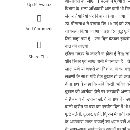
आयोजित की जाएगी। बैठक में प्रभारी जिल
Up Ki Awaaz
विभाग के अन्य अधिकारी और कर्मी भी शिरक
लेकर तैयारियों पर विचार किया जाएगा।
डॉ. दीनानाथ ने बताया कि 16 मई को डेंग
Add Comment
जागरूक किया जाएगा। उस दिन बुद्ध पूर्ण
लिए कहा गया है। उस दिन बैठकर हमलोग इ
बात की जाएगी।
एडिस मच्छर के काटने से होता है डेंगूः ड
Share This!
और स्थिर एवं साफ पानी में पनपता है। तेज 
लाल धब्बे या चकते का निशान, नाक- मसूढ़
लक्षणों के साथ यदि तेज बुखार हो तो 
दीनानाथ ने कहा कि यदि किसी व्यक्ति को प
बुखार की आशंका होने पर सरकारी अस्पता
ये हैं बचाव के उपायः डॉ. दीनानाथ ने क
वाली क्रीम या दवा का प्रयोग दिन में भी
फूटे बर्तनों, कूलर, एसी, फ्रिज में पान
के आसपास साफ-सफाई का ध्यान रखें और
के साथ-साथ सार्वजनिक स्थलों पर भी सत