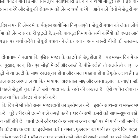
ा वेक्टर्न बॉर्न डिजीज नियंत्रण पदाधिकारी डॉ. दीनानाथ भी मौजूद रहेंगे। इस दौ
त करेंगे और डेंगू की रोकथाम को लेकर चर्चा करेंगे। आने वाले दिनों में डेंगू से 
ू दिवस पर जिलेभर में कार्यक्रम आयोजित किए जाएंगे। डेंगू से बचाव को लेकर लोगो
िमा को लेकर सरकारी छुट्टी है, इसके बावजूद विभाग के सभी कर्मियों को दफ्तर आन
स पर चर्चा करेंगे। डेंगू से बचाव को लेकर दवा व अन्य जरूरी चीजों की उपलब्ध
ॉ. दीनानाथ ने बताया कि एडिस मच्छर के काटने से डेंगू होता है। यह मच्छर दिन में क
बुखार, बदन, सिर एवं जोड़ों में दर्द और आंखों के पीछे दर्द हो तो सतर्क हो जाएं। त
ों से या उल्टी के साथ रक्तस्राव होना और काला पखाना होना डेंगू के लक्षण हैं। 
तत्काल सदर अस्पताल या फिर मायागंज अस्पताल जाएं और अपना इलाज करवाएं। डॉ
हले डेंगू हो चुका है तो उसे ज्यादा सतर्क रहने की जरूरत है। ऐसे व्यक्ति दोबारा डे
ल या फिर डॉक्टर से संपर्क करें।
हा कि दिन में भी सोते समय मच्छरदानी का इस्तेमाल करें। इसके साथ-साथ मच्छर भग
 करें। पूरे शरीर को ढकने वाले कपड़े पहनें। घर के सभी कमरों को साफ-सुथरा रखें
ी जमा नहीं होने दें। पानी टंकी और घर के आसपास अन्य जगहों पर भी पानी नहीं जमने द
 कीटनाशक दवा का इस्तेमाल करें। गमला, फूलदान का पानी हर दूसरे दिन बदल 
र्कता जरूरी है। मॉल व दुकान चलाने वाले लोग भी खाली जगहों पर रखे डिब्बे औ