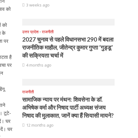
रान
3 weeks ago
बचाव को
ं को
उत्तर प्रदेश
•
राजनीती
े के
2027 चुनाव से पहले विधानसभा 290 में बदला
ता पर
राजनीतिक माहौल, जीतेन्द्र कुमार गुप्ता ‘गुड्डू’
की सक्रियता चर्चा में
ाटता है
्वचा पर
4 months ago
इन
.
ंगू
राजनीती
सामाजिक न्याय पर मंथन: शिवसेना के डॉ.
ाने
अभिषेक वर्मा और निषाद पार्टी अध्यक्ष संजय
। टूटे-
निषाद की मुलाकात, जानें क्या हैं सियासी मायने?
ें। घर
12 months ago
दें। घर
र