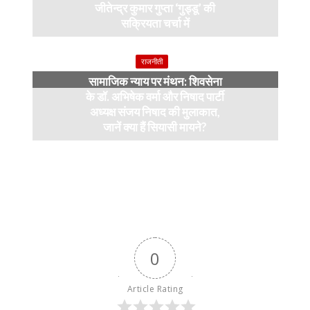
जीतेन्द्र कुमार गुप्ता ‘गुड्डू’ की
सक्रियता चर्चा में
4 months ago
राजनीती
सामाजिक न्याय पर मंथन: शिवसेना
के डॉ. अभिषेक वर्मा और निषाद पार्टी
अध्यक्ष संजय निषाद की मुलाकात,
जानें क्या हैं सियासी मायने?
12 months ago
0
Article Rating