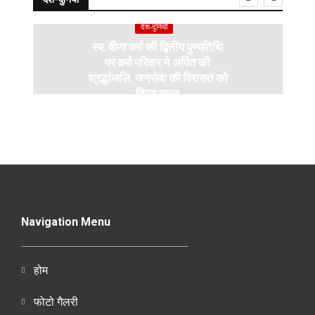
देश-दुनियाँ
स्व. वीणा वर्मा की द्वितीय पुण्यतिथि
पर वर्मा परिवार ने अर्पित की
श्रद्धांजलि, जनसेवा की विरासत को
किया नमन
Navigation Menu
होम
फोटो गैलरी