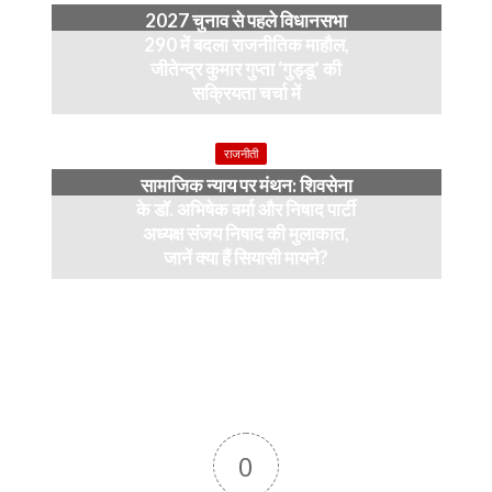
2027 चुनाव से पहले विधानसभा
290 में बदला राजनीतिक माहौल,
जीतेन्द्र कुमार गुप्ता ‘गुड्डू’ की
सक्रियता चर्चा में
4 months ago
राजनीती
सामाजिक न्याय पर मंथन: शिवसेना
के डॉ. अभिषेक वर्मा और निषाद पार्टी
अध्यक्ष संजय निषाद की मुलाकात,
जानें क्या हैं सियासी मायने?
12 months ago
0