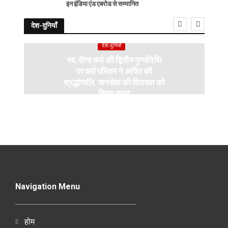
इन इंडिया एंड एबरोड से सम्मानित
देश-दुनियाँ
देश-दुनियाँ
स्व. वीणा वर्मा की द्वितीय पुण्यतिथि
पर वर्मा परिवार ने अर्पित की
श्रद्धांजलि, जनसेवा की विरासत को
किया नमन
Navigation Menu
होम