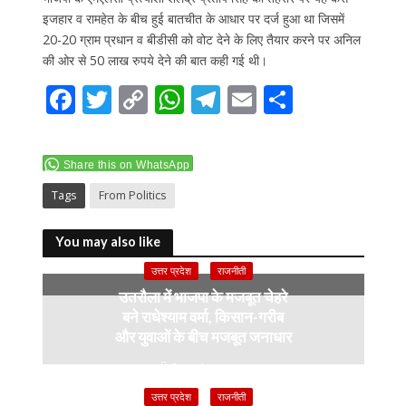
इजहार व रामहेत के बीच हुई बातचीत के आधार पर दर्ज हुआ था जिसमें
20-20 ग्राम प्रधान व बीडीसी को वोट देने के लिए तैयार करने पर अनिल
की ओर से 50 लाख रुपये देने की बात कही गई थी।
F
T
C
W
T
E
S
ac
w
o
h
el
m
h
e
itt
p
at
e
ai
ar
Share this on WhatsApp
b
er
y
s
gr
l
e
Tags
From Politics
o
Li
A
a
o
n
p
m
You may also like
k
k
p
उत्तर प्रदेश
राजनीती
उतरौला में भाजपा के मजबूत चेहरे
बने राधेश्याम वर्मा, किसान-गरीब
और युवाओं के बीच मजबूत जनाधार
3 weeks ago
उत्तर प्रदेश
राजनीती