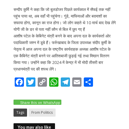
सन्दीप कुर्मि ने कहा कि जो बुलडोजर पिछले कार्यकाल में सैफई तक नहीं
पहुंच पाया था, अब वहाँ भी पहुंचेगा। गुंडे, माफियाओं और बदमाशों का
सफाया होगा, कानून का राज होगा। जो लोग कहते थे 10 मार्च बाद देख लेंगे
योगी जी के डर से पता नहीं कौन से बिल में छुप गए हैं
आशीष पटेल के केबिनेट मंत्री बनने के बाद अपना दल के कार्यकर्ता ओर
पदाधिकारी जश्न में डूबे हैं। फर्रुखाबाद के जिला उपाध्यक्ष संदीप कुर्मी के
नेतृत्व में आज अपना दल के राष्ट्रीय कार्यवाहक अध्यक्ष आशीष पटेल के
एक कैबिनेट मंत्री बनने पर आतिशबाजी छुड़ाई गई तथा मिष्ठान वितरण
किया गया। उन्होंने कहा कि 2024 में केन्द्र में भी मोदी तीसरी बार
प्रधानमंत्री पद की शपथ लेंगे।
F
T
C
W
T
E
S
ac
w
o
h
el
m
h
e
itt
p
at
e
ai
ar
Share this on WhatsApp
b
er
y
s
gr
l
e
Tags
From Politics
o
Li
A
a
o
n
p
m
You may also like