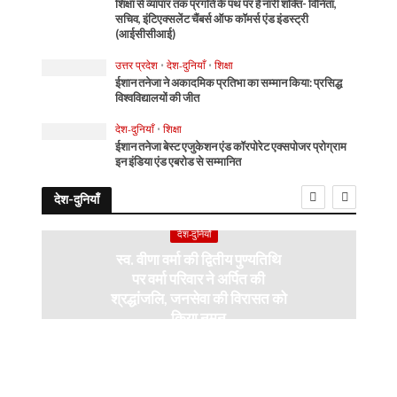
शिक्षा से व्यापार तक प्रगति के पथ पर है नारी शक्ति- विनिता,
सचिव, इंटिएक्सलेंट चैंबर्स ऑफ कॉमर्स एंड इंडस्ट्री
(आईसीसीआई)
उत्तर प्रदेश
•
देश-दुनियाँ
•
शिक्षा
ईशान तनेजा ने अकादमिक प्रतिभा का सम्मान किया: प्रसिद्ध
विश्वविद्यालयों की जीत
देश-दुनियाँ
•
शिक्षा
ईशान तनेजा बेस्ट एजुकेशन एंड कॉरपोरेट एक्सपोजर प्रोग्राम
इन इंडिया एंड एबरोड से सम्मानित
देश-दुनियाँ
देश-दुनियाँ
स्व. वीणा वर्मा की द्वितीय पुण्यतिथि
पर वर्मा परिवार ने अर्पित की
श्रद्धांजलि, जनसेवा की विरासत को
किया नमन