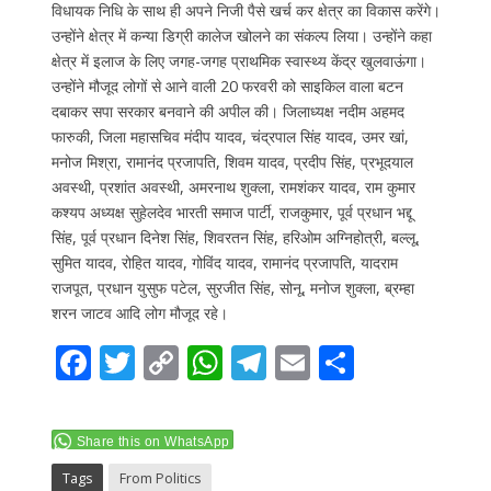
विधायक निधि के साथ ही अपने निजी पैसे खर्च कर क्षेत्र का विकास करेंगे।
उन्होंने क्षेत्र में कन्या डिग्री कालेज खोलने का संकल्प लिया। उन्होंने कहा
क्षेत्र में इलाज के लिए जगह-जगह प्राथमिक स्वास्थ्य केंद्र खुलवाऊंगा।
उन्होंने मौजूद लोगों से आने वाली 20 फरवरी को साइकिल वाला बटन
दबाकर सपा सरकार बनवाने की अपील की। जिलाध्यक्ष नदीम अहमद
फारुकी, जिला महासचिव मंदीप यादव, चंद्रपाल सिंह यादव, उमर खां,
मनोज मिश्रा, रामानंद प्रजापति, शिवम यादव, प्रदीप सिंह, प्रभूदयाल
अवस्थी, प्रशांत अवस्थी, अमरनाथ शुक्ला, रामशंकर यादव, राम कुमार
कश्यप अध्यक्ष सुहेलदेव भारती समाज पार्टी, राजकुमार, पूर्व प्रधान भद्दू
सिंह, पूर्व प्रधान दिनेश सिंह, शिवरतन सिंह, हरिओम अग्निहोत्री, बल्लू,
सुमित यादव, रोहित यादव, गोविंद यादव, रामानंद प्रजापति, यादराम
राजपूत, प्रधान युसुफ पटेल, सुरजीत सिंह, सोनू, मनोज शुक्ला, ब्रम्हा
शरन जाटव आदि लोग मौजूद रहे।
F
T
C
W
T
E
S
ac
w
o
h
el
m
h
e
itt
p
at
e
ai
ar
Share this on WhatsApp
b
er
y
s
gr
l
e
Tags
From Politics