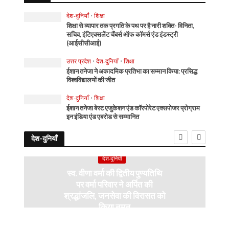
देश-दुनियाँ
•
शिक्षा
शिक्षा से व्यापार तक प्रगति के पथ पर है नारी शक्ति- विनिता,
सचिव, इंटिएक्सलेंट चैंबर्स ऑफ कॉमर्स एंड इंडस्ट्री
(आईसीसीआई)
उत्तर प्रदेश
•
देश-दुनियाँ
•
शिक्षा
ईशान तनेजा ने अकादमिक प्रतिभा का सम्मान किया: प्रसिद्ध
विश्वविद्यालयों की जीत
देश-दुनियाँ
•
शिक्षा
ईशान तनेजा बेस्ट एजुकेशन एंड कॉरपोरेट एक्सपोजर प्रोग्राम
इन इंडिया एंड एबरोड से सम्मानित
देश-दुनियाँ
देश-दुनियाँ
स्व. वीणा वर्मा की द्वितीय पुण्यतिथि
पर वर्मा परिवार ने अर्पित की
श्रद्धांजलि, जनसेवा की विरासत को
किया नमन