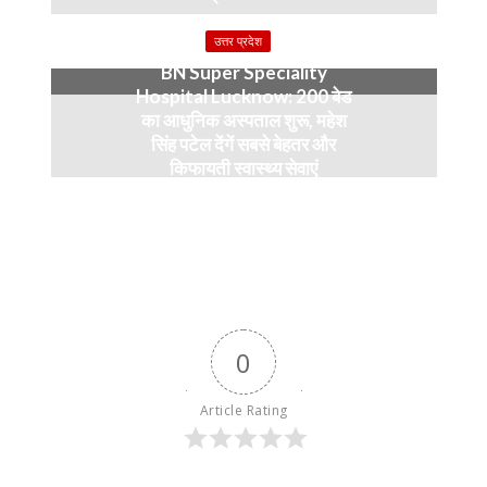
4 months ago
उत्तर प्रदेश
BN Super Speciality
Hospital Lucknow: 200 बेड
का आधुनिक अस्पताल शुरू, महेश
सिंह पटेल देंगें सबसे बेहतर और
किफायती स्वास्थ्य सेवाएं
5 months ago
0
Article Rating