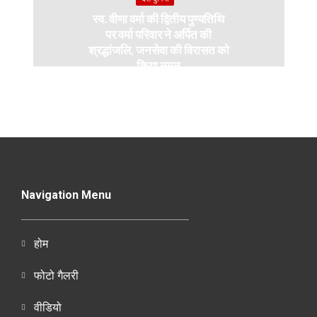
स्व. वीणा वर्मा की द्वितीय पुण्यतिथि
पर वर्मा परिवार ने अर्पित की
श्रद्धांजलि, जनसेवा की विरासत को
किया नमन
Navigation Menu
होम
फोटो गैलरी
वीडियो