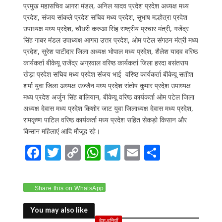
प्रमुख महासचिव आगरा मंडल, अनिल यादव प्रदेश प्रदेश अध्यक्ष मध्य
प्रदेश, संजय सांकले प्रदेश सचिव मध्य प्रदेश, सुभाष मल्होत्रा प्रदेश
उपाध्यक्ष मध्य प्रदेश, चौधरी करुआ सिंह राष्ट्रीय प्रचार मंत्री, गजेंद्र
सिंह गाबर मंडल उपाध्यक्ष आगरा उत्तर प्रदेश, ओम पटेल संगठन मंत्री मध्य
प्रदेश, सुरेश पाटीदार जिला अध्यक्ष भोपाल मध्य प्रदेश, शैलेश यादव वरिष्ठ
कार्यकर्ता बीकेयू राजेंद्र अग्रवाल वरिष्ठ कार्यकर्ता जिला हरदा बसंतराय
खेड़ा प्रदेश सचिव मध्य प्रदेश संजय भाई वरिष्ठ कार्यकर्ता बीकेयू सतीश
शर्मा युवा जिला अध्यक्ष उज्जैन मध्य प्रदेश संतोष कुमार प्रदेश उपाध्यक्ष
मध्य प्रदेश अर्जुन सिंह बालियान, बीकेयू वरिष्ठ कार्यकर्ता ओम पटेल जिला
अध्यक्ष देवास मध्य प्रदेश किशोर जाट युवा जिलाध्यक्ष देवास मध्य प्रदेश,
रामकृष्ण पाटिल वरिष्ठ कार्यकर्ता मध्य प्रदेश सहित सेकड़ो किसान और
किसान महिलाएं आदि मौजूद रहे।
F
T
C
W
T
E
S
ac
w
o
h
el
m
h
e
itt
p
at
e
ai
ar
Share this on WhatsApp
b
er
y
s
gr
l
e
o
Li
A
a
You may also like
देश-दुनियाँ