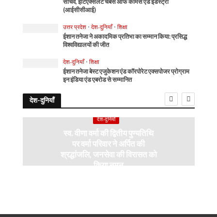
सचिव, इंटिएक्सलेंट चैंबर्स ऑफ कॉमर्स एंड इंडस्ट्री
(आईसीसीआई)
उत्तर प्रदेश
•
देश-दुनियाँ
•
शिक्षा
ईशान तनेजा ने अकादमिक प्रतिभा का सम्मान किया: प्रसिद्ध
विश्वविद्यालयों की जीत
देश-दुनियाँ
•
शिक्षा
ईशान तनेजा बेस्ट एजुकेशन एंड कॉरपोरेट एक्सपोजर प्रोग्राम
इन इंडिया एंड एबरोड से सम्मानित
देश-दुनियाँ
देश-दुनियाँ
स्व. वीणा वर्मा की द्वितीय पुण्यतिथि
पर वर्मा परिवार ने अर्पित की
श्रद्धांजलि, जनसेवा की विरासत को
किया नमन