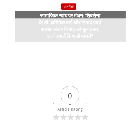
राजनीती
सामाजिक न्याय पर मंथन: शिवसेना
के डॉ. अभिषेक वर्मा और निषाद पार्टी
अध्यक्ष संजय निषाद की मुलाकात,
जानें क्या हैं सियासी मायने?
12 months ago
0
Article Rating