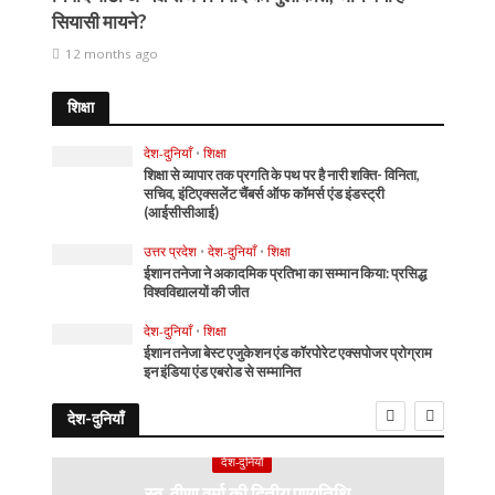
सियासी मायने?
12 months ago
शिक्षा
देश-दुनियाँ
•
शिक्षा
शिक्षा से व्यापार तक प्रगति के पथ पर है नारी शक्ति- विनिता,
सचिव, इंटिएक्सलेंट चैंबर्स ऑफ कॉमर्स एंड इंडस्ट्री
(आईसीसीआई)
उत्तर प्रदेश
•
देश-दुनियाँ
•
शिक्षा
ईशान तनेजा ने अकादमिक प्रतिभा का सम्मान किया: प्रसिद्ध
विश्वविद्यालयों की जीत
देश-दुनियाँ
•
शिक्षा
ईशान तनेजा बेस्ट एजुकेशन एंड कॉरपोरेट एक्सपोजर प्रोग्राम
इन इंडिया एंड एबरोड से सम्मानित
देश-दुनियाँ
देश-दुनियाँ
स्व. वीणा वर्मा की द्वितीय पुण्यतिथि