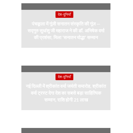
देश-दुनियाँ
पंचकूला में गूंजी सनातन संस्कृति की गूंज —
सद्गुरु सुधांशु जी महाराज ने की डॉ. अभिषेक वर्मा
की प्रशंसा, मिला ‘सनातन योद्धा’ सम्मान
देश-दुनियाँ
नई दिल्ली में श्रीकांत वर्मा जयंती समारोह, श्रीकांत
वर्मा ट्रस्ट देगा देश का सबसे बड़ा साहित्यिक
सम्मान, राशि होगी 21 लाख