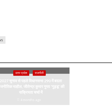
ws
उत्तर प्रदेश
राजनीती
2027 चुनाव से पहले विधानसभा 290 में बदला
जनीतिक माहौल, जीतेन्द्र कुमार गुप्ता ‘गुड्डू’ की
सक्रियता चर्चा में
4 months ago