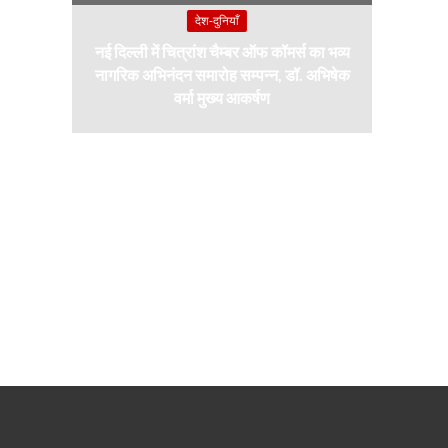
देश-दुनियाँ
नई दिल्ली में चित्रांश चैम्बर ऑफ कॉमर्स का भव्य
नागरिक अभिनंदन समारोह सम्पन्न, डॉ. अभिषेक
वर्मा मुख्य आकर्षण