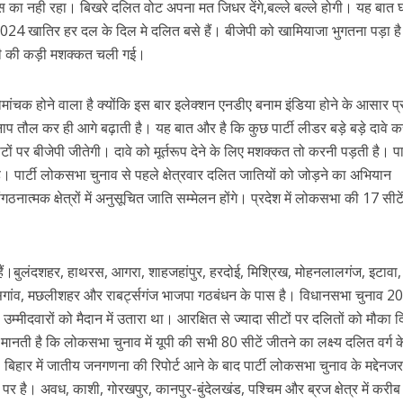
का नही रहा। बिखरे दलित वोट अपना मत जिधर देंगे,बल्ले बल्ले होगी। यह बात 
2024 खातिर हर दल के दिल मे दलित बसे हैं। बीजेपी को खामियाजा भुगतना पड़ा ह
ीजेपी की कड़ी मशक्कत चली गई।
रोमांचक होने वाला है क्योंकि इस बार इलेक्शन एनडीए बनाम इंडिया होने के आसार प
 नाप तौल कर ही आगे बढ़ाती है। यह बात और है कि कुछ पार्टी लीडर बड़े बड़े दावे करन
टों पर बीजेपी जीतेगी। दावे को मूर्तरूप देने के लिए मशक्कत तो करनी पड़ती है। पार
है। पार्टी लोकसभा चुनाव से पहले क्षेत्रवार दलित जातियों को जोड़ने का अभियान
ठनात्मक क्षेत्रों में अनुसूचित जाति सम्मेलन होंगे। प्रदेश में लोकसभा की 17 सीटे
हैं।बुलंदशहर, हाथरस, आगरा, शाहजहांपुर, हरदोई, मिश्रिख, मोहनलालगंज, इटावा,
सगांव, मछलीशहर और राबर्ट्सगंज भाजपा गठबंधन के पास है। विधानसभा चुनाव 202
म्मीदवारों को मैदान में उतारा था। आरक्षित से ज्यादा सीटों पर दलितों को मौका 
ी मानती है कि लोकसभा चुनाव में यूपी की सभी 80 सीटें जीतने का लक्ष्य दलित वर्ग 
 बिहार में जातीय जनगणना की रिपोर्ट आने के बाद पार्टी लोकसभा चुनाव के मद्देनजर
र है। अवध, काशी, गोरखपुर, कानपुर-बुंदेलखंड, पश्चिम और ब्रज क्षेत्र में करी