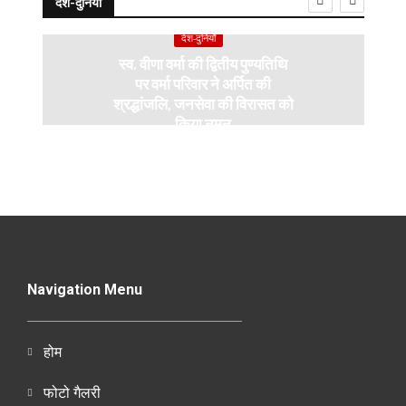
देश-दुनियाँ
देश-दुनियाँ
स्व. वीणा वर्मा की द्वितीय पुण्यतिथि
पर वर्मा परिवार ने अर्पित की
श्रद्धांजलि, जनसेवा की विरासत को
किया नमन
Navigation Menu
होम
फोटो गैलरी