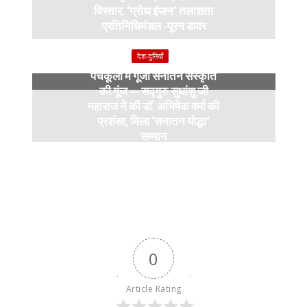
विस्तार, ‘ग्रोथ इंजन’ तलाशता
प्रतिनिधिमंडल -पूरन डावर
9 months ago
देश-दुनियाँ
पंचकूला में गूंजी सनातन संस्कृति
की गूंज — सद्गुरु सुधांशु जी
महाराज ने की डॉ. अभिषेक वर्मा की
प्रशंसा, मिला ‘सनातन योद्धा’
सम्मान
9 months ago
0
Article Rating