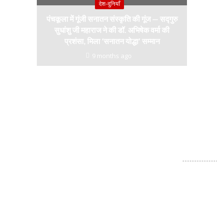
देश-दुनियाँ
पंचकूला में गूंजी सनातन संस्कृति की गूंज — सद्गुरु
सुधांशु जी महाराज ने की डॉ. अभिषेक वर्मा की
प्रशंसा, मिला ‘सनातन योद्धा’ सम्मान
9 months ago