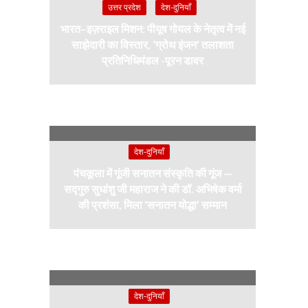
उत्तर प्रदेश
देश-दुनियाँ
भारत–इज़राइल मिशन: पीयूष गोयल के नेतृत्व में नई
साझेदारी का विस्तार, ‘ग्रोथ इंजन’ तलाशता
प्रतिनिधिमंडल -पूरन डावर
देश-दुनियाँ
पंचकूला में गूंजी सनातन संस्कृति की गूंज —
सद्गुरु सुधांशु जी महाराज ने की डॉ. अभिषेक वर्मा
की प्रशंसा, मिला ‘सनातन योद्धा’ सम्मान
देश-दुनियाँ