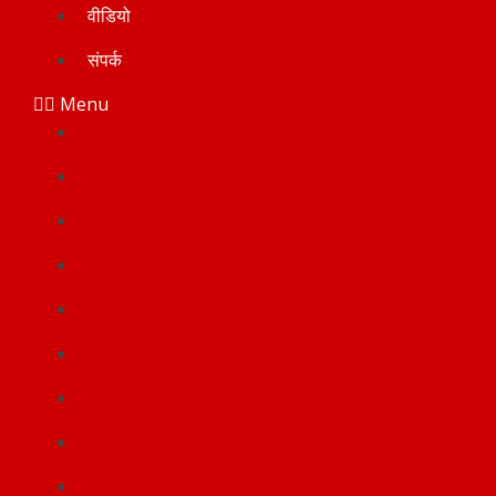
वीडियो
संपर्क
Menu
होम
देश-दुनियाँ
राजनीती
कारोबार
शिक्षा
मनोरंजन
खेल
सेहत
लाइफ स्टाइल