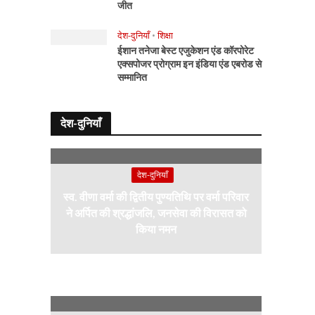
जीत
देश-दुनियाँ
•
शिक्षा
ईशान तनेजा बेस्ट एजुकेशन एंड कॉरपोरेट
एक्सपोजर प्रोग्राम इन इंडिया एंड एबरोड से
सम्मानित
देश-दुनियाँ
देश-दुनियाँ
स्व. वीणा वर्मा की द्वितीय पुण्यतिथि पर वर्मा परिवार
ने अर्पित की श्रद्धांजलि, जनसेवा की विरासत को
किया नमन