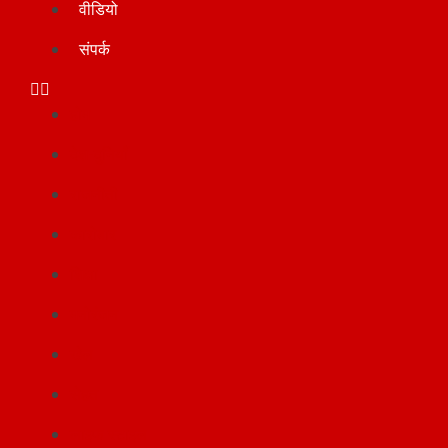
वीडियो
संपर्क
होम
देश-दुनियाँ
राजनीती
कारोबार
शिक्षा
मनोरंजन
खेल
सेहत
लाइफ स्टाइल