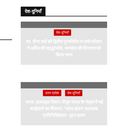
देश-दुनियाँ
देश-दुनियाँ
स्व. वीणा वर्मा की द्वितीय पुण्यतिथि पर वर्मा परिवार
ने अर्पित की श्रद्धांजलि, जनसेवा की विरासत को
किया नमन
उत्तर प्रदेश
देश-दुनियाँ
भारत–इज़राइल मिशन: पीयूष गोयल के नेतृत्व में नई
साझेदारी का विस्तार, ‘ग्रोथ इंजन’ तलाशता
प्रतिनिधिमंडल -पूरन डावर