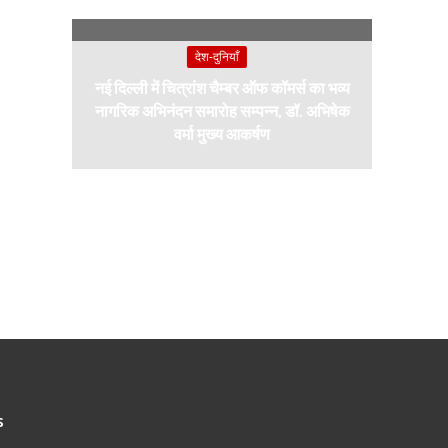
देश-दुनियाँ
नई दिल्ली में चित्रांश चैम्बर ऑफ कॉमर्स का भव्य
नागरिक अभिनंदन समारोह सम्पन्न, डॉ. अभिषेक
वर्मा मुख्य आकर्षण
s