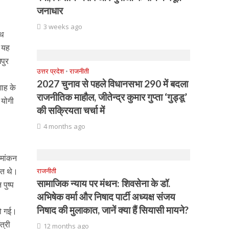
जनाधार
3 weeks ago
ाथ
। यह
खपुर
उत्तर प्रदेश
•
राजनीती
2027 चुनाव से पहले विधानसभा 290 में बदला
शाह के
राजनीतिक माहौल, जीतेन्द्र कुमार गुप्ता ‘गुड्डू’
 योगी
की सक्रियता चर्चा में
4 months ago
ामांकन
नात थे।
राजनीती
सामाजिक न्याय पर मंथन: शिवसेना के डॉ.
पुष्प
अभिषेक वर्मा और निषाद पार्टी अध्यक्ष संजय
निषाद की मुलाकात, जानें क्या हैं सियासी मायने?
हो गई।
त्री
12 months ago