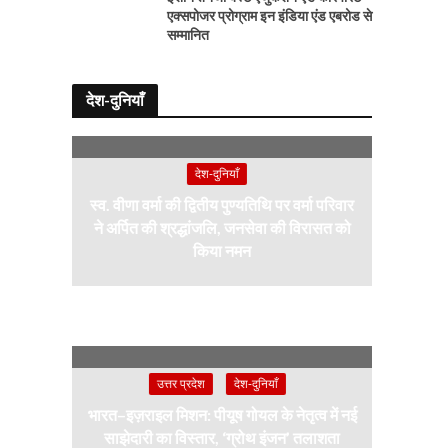
एक्सपोजर प्रोग्राम इन इंडिया एंड एबरोड से
सम्मानित
देश-दुनियाँ
देश-दुनियाँ
स्व. वीणा वर्मा की द्वितीय पुण्यतिथि पर वर्मा परिवार
ने अर्पित की श्रद्धांजलि, जनसेवा की विरासत को
किया नमन
उत्तर प्रदेश
देश-दुनियाँ
भारत–इज़राइल मिशन: पीयूष गोयल के नेतृत्व में नई
साझेदारी का विस्तार, ‘ग्रोथ इंजन’ तलाशता