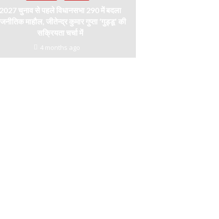
2027 चुनाव से पहले विधानसभा 290 में बदला
जनीतिक माहौल, जीतेन्द्र कुमार गुप्ता ‘गुड्डू’ की
सक्रियता चर्चा में
4 months ago