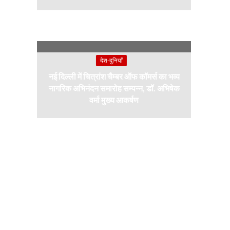
देश-दुनियाँ
नई दिल्ली में चित्रांश चैम्बर ऑफ कॉमर्स का भव्य
नागरिक अभिनंदन समारोह सम्पन्न, डॉ. अभिषेक
वर्मा मुख्य आकर्षण