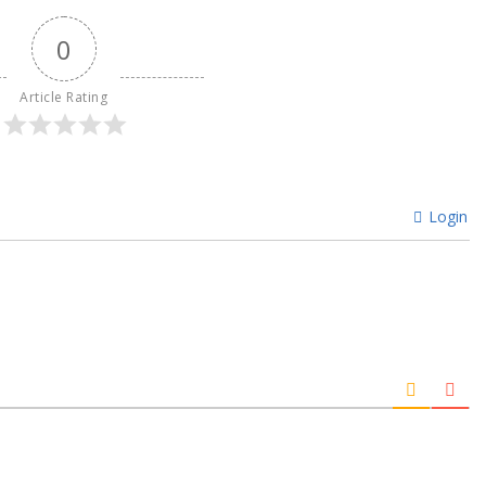
0
Article Rating
Login