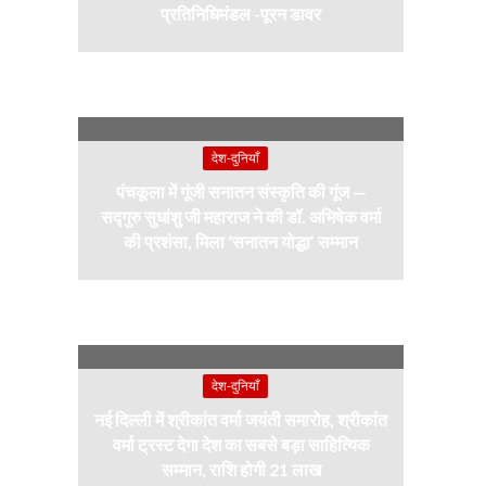
प्रतिनिधिमंडल -पूरन डावर
देश-दुनियाँ
पंचकूला में गूंजी सनातन संस्कृति की गूंज —
सद्गुरु सुधांशु जी महाराज ने की डॉ. अभिषेक वर्मा
की प्रशंसा, मिला ‘सनातन योद्धा’ सम्मान
देश-दुनियाँ
नई दिल्ली में श्रीकांत वर्मा जयंती समारोह, श्रीकांत
वर्मा ट्रस्ट देगा देश का सबसे बड़ा साहित्यिक
सम्मान, राशि होगी 21 लाख