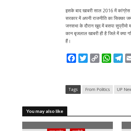
इसके बाद खाबरी साल 2016 में कांग्रेस
सरकार में अपनी राजनीति का सिक्का जमा
जनसभा के दौरान खुद में बसपा सुप्रीमो म
कान बृजलाल खाबरी ही है जिले में क्या गत
हैं।
F
T
C
W
T
ac
w
o
h
el
e
itt
p
at
e
b
er
y
s
g
Tags
From Politics
UP Ne
o
Li
A
a
o
n
p
k
k
p
You may also like