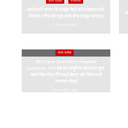
उत्तर प्रदेश
राजनीती
उतरौला में भाजपा के मजबूत चेहरे बने राधेश्याम वर्मा,
रा
किसान-गरीब और युवाओं के बीच मजबूत जनाधार
2 weeks ago
उत्तर प्रदेश
BN Super Speciality Hospital
Lucknow: 200 बेड का आधुनिक अस्पताल शुरू,
महेश सिंह पटेल देंगें सबसे बेहतर और किफायती
स्वास्थ्य सेवाएं
5 months ago