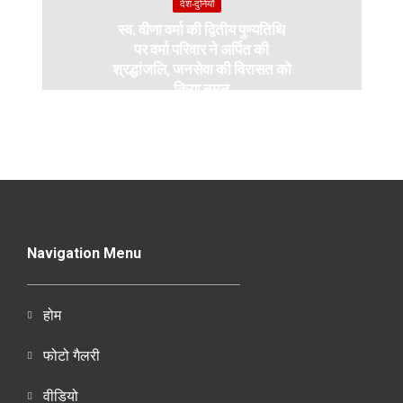
देश-दुनियाँ
स्व. वीणा वर्मा की द्वितीय पुण्यतिथि
पर वर्मा परिवार ने अर्पित की
श्रद्धांजलि, जनसेवा की विरासत को
किया नमन
Navigation Menu
होम
फोटो गैलरी
वीडियो