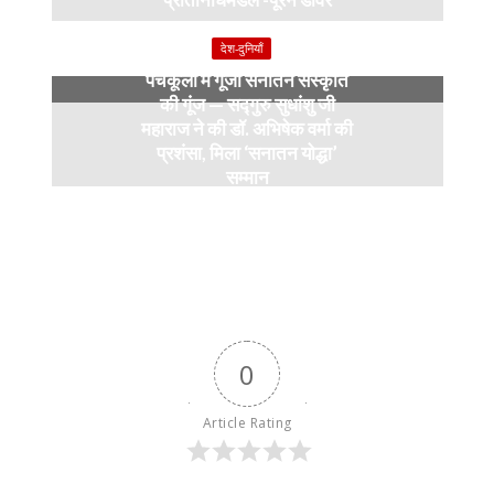
9 months ago
देश-दुनियाँ
पंचकूला में गूंजी सनातन संस्कृति
की गूंज — सद्गुरु सुधांशु जी
महाराज ने की डॉ. अभिषेक वर्मा की
प्रशंसा, मिला ‘सनातन योद्धा’
सम्मान
9 months ago
0
Article Rating