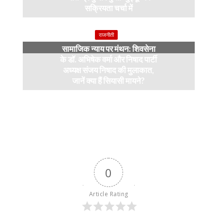
सक्रियता चर्चा में
4 months ago
राजनीती
सामाजिक न्याय पर मंथन: शिवसेना
के डॉ. अभिषेक वर्मा और निषाद पार्टी
अध्यक्ष संजय निषाद की मुलाकात,
जानें क्या हैं सियासी मायने?
12 months ago
0
Article Rating