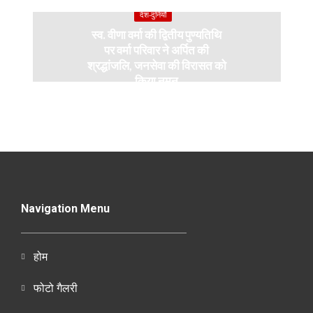
देश-दुनियाँ
स्व. वीणा वर्मा की द्वितीय पुण्यतिथि
पर वर्मा परिवार ने अर्पित की
श्रद्धांजलि, जनसेवा की विरासत को
किया नमन
Navigation Menu
होम
फोटो गैलरी