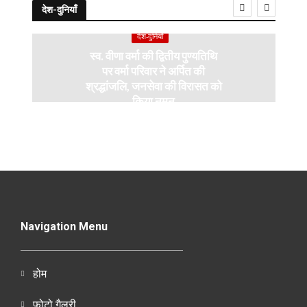
देश-दुनियाँ
देश-दुनियाँ
स्व. वीणा वर्मा की द्वितीय पुण्यतिथि
पर वर्मा परिवार ने अर्पित की
श्रद्धांजलि, जनसेवा की विरासत को
किया नमन
Navigation Menu
होम
फोटो गैलरी