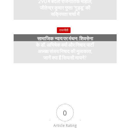
290 में बदला राजनीतिक माहौल,
जीतेन्द्र कुमार गुप्ता ‘गुड्डू’ की
सक्रियता चर्चा में
4 months ago
राजनीती
सामाजिक न्याय पर मंथन: शिवसेना
के डॉ. अभिषेक वर्मा और निषाद पार्टी
अध्यक्ष संजय निषाद की मुलाकात,
जानें क्या हैं सियासी मायने?
12 months ago
0
Article Rating