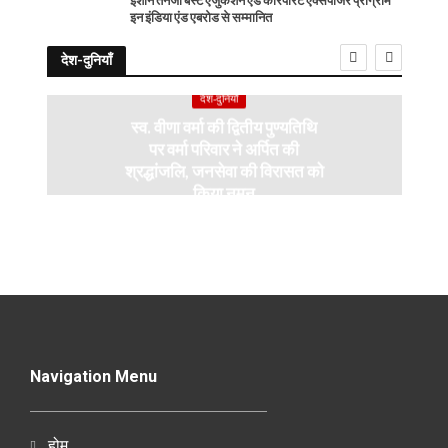
ईशान तनेजा बेस्ट एजुकेशन एंड कॉरपोरेट एक्सपोजर प्रोग्राम
इन इंडिया एंड एबरोड से सम्मानित
देश-दुनियाँ
देश-दुनियाँ
स्व. वीणा वर्मा की द्वितीय पुण्यतिथि
पर वर्मा परिवार ने अर्पित की
श्रद्धांजलि, जनसेवा की विरासत को
किया नमन
Navigation Menu
होम