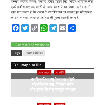
प्रसाद, नरेन्द्र कश्यप, जयवीर, दिनेश प्रताप सिंह, नितिन अग्रवाल जैसे
दूसरे दलों से आए कई चेहरों को महत्व देकर बिसात बिछाई गई है। इससे
साफ पता चलता है कि भाजपा के रणनीतिकारों का मकसद इस मंत्रिमंडल
के अभी से सपा, बसपा एवं कांग्रेस की पुख्ता घेराबंदी करना है।
F
T
C
W
T
E
S
ac
w
o
h
el
m
h
e
itt
p
at
e
ai
ar
Share this on WhatsApp
b
er
y
s
gr
l
e
Tags
From Politics
o
Li
A
a
o
n
p
m
You may also like
k
k
p
उत्तर प्रदेश
राजनीती
उतरौला में भाजपा के मजबूत चेहरे
बने राधेश्याम वर्मा, किसान-गरीब
और युवाओं के बीच मजबूत जनाधार
3 weeks ago