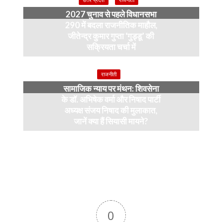
उत्तर प्रदेश
राजनीती
2027 चुनाव से पहले विधानसभा
290 में बदला राजनीतिक माहौल,
जीतेन्द्र कुमार गुप्ता ‘गुड्डू’ की
सक्रियता चर्चा में
4 months ago
राजनीती
सामाजिक न्याय पर मंथन: शिवसेना
के डॉ. अभिषेक वर्मा और निषाद पार्टी
अध्यक्ष संजय निषाद की मुलाकात,
जानें क्या हैं सियासी मायने?
12 months ago
0