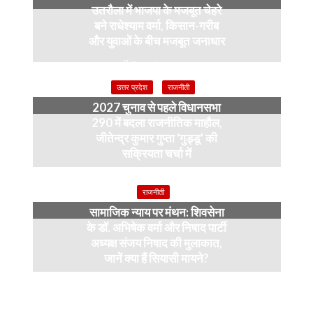
उतरौला में भाजपा के मजबूत चेहरे
बने राधेश्याम वर्मा, किसान-गरीब
और युवाओं के बीच मजबूत जनाधार
2 weeks ago
उत्तर प्रदेश
राजनीती
2027 चुनाव से पहले विधानसभा
290 में बदला राजनीतिक माहौल,
जीतेन्द्र कुमार गुप्ता ‘गुड्डू’ की
सक्रियता चर्चा में
4 months ago
राजनीती
सामाजिक न्याय पर मंथन: शिवसेना
के डॉ. अभिषेक वर्मा और निषाद पार्टी
अध्यक्ष संजय निषाद की मुलाकात,
जानें क्या हैं सियासी मायने?
12 months ago