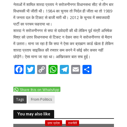
नेताओं में शामिल शारदा प्रताप ने सरोजनीनगर विधानसभा सीट से तीन बार
विधायकी भी जीती थी। 1984 का चुनाव तो निर्दल ही जीता था तो 1989
में जनता दल के टिकट से बाजी मारी थी। 2012 के चुनाव में समाजवादी
पार्टी का परचम फहराया था।
शारदा ने सरोजनीनगर से सपा से दावेदारी की थी लेकिन पूर्व मंत्री अभिषेक
मिश्र को उत्तर विधानसभा से टिकट न देकर सपा ने सरोजनीनगर से मैदान
में उतारा। माना जा रहा है कि सपा ने ऐसा कर ब्राह्मण कार्ड खेला है लेकिन
शारदा प्रताप साइकिल की रफ्तार कम करने में कोई कोर कसर नहीं
छोड़ेंगे। ऐसा माना जा रहा था। आखिरकार बात सच हुई।
F
T
C
W
T
E
S
ac
w
o
h
el
m
h
e
itt
p
at
e
ai
ar
Share this on WhatsApp
b
er
y
s
gr
l
e
Tags
From Politics
o
Li
A
a
o
n
p
m
You may also like
k
k
p
उत्तर प्रदेश
राजनीती