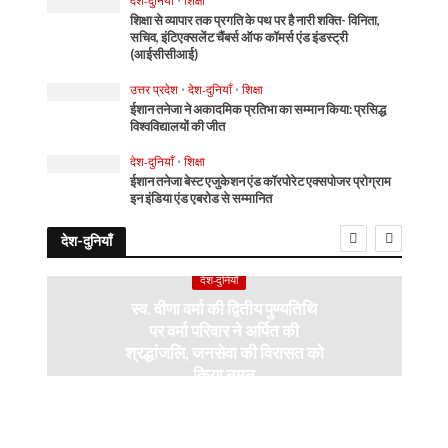
देश-दुनियाँ
•
शिक्षा
शिक्षा से व्यापार तक प्रगति के पथ पर है नारी शक्ति- विनिता,
सचिव, इंटिएक्सलेंट चैंबर्स ऑफ कॉमर्स एंड इंडस्ट्री
(आईसीसीआई)
उत्तर प्रदेश
•
देश-दुनियाँ
•
शिक्षा
ईशान तनेजा ने अकादमिक प्रतिभा का सम्मान किया: प्रसिद्ध
विश्वविद्यालयों की जीत
देश-दुनियाँ
•
शिक्षा
ईशान तनेजा बेस्ट एजुकेशन एंड कॉरपोरेट एक्सपोजर प्रोग्राम
इन इंडिया एंड एबरोड से सम्मानित
देश-दुनियाँ
देश-दुनियाँ
स्व. वीणा वर्मा की द्वितीय पुण्यतिथि
पर वर्मा परिवार ने अर्पित की
श्रद्धांजलि, जनसेवा की विरासत को
किया नमन