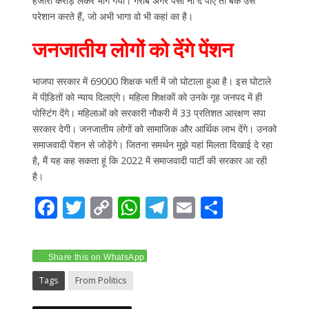
हजारों करोड़ लेकर भाग गया। गरीब अगर पैसा ना दे पाए तो बैंक उसे
परेशान करते हैं, जो अभी भागा वो भी कहां का है।
जनजातीय लोगों को देंगे पेंशन
भाजपा सरकार में 69000 शिक्षक भर्ती में जो घोटाला हुआ है। इस घोटाले
में पीडि़तों को न्याय दिलाएंगे। महिला शिक्षकों को उनके गृह जनपद में ही
पोस्टिंग देंगे। महिलाओं को सरकारी नौकरी में 33 प्रतिशत आरक्षण सपा
सरकार देगी। जनजातीय लोगों को सामाजिक और आर्थिक लाभ देंगे। उनको
समाजवादी पेंशन से जोड़ेंगे। जितना समर्थन मुझे यहां मिलता दिखाई दे रहा
है, मैं यह कह सकता हूं कि 2022 में समाजवादी पार्टी की सरकार आ रही
है।
F
T
C
W
T
E
S
ac
w
o
h
el
m
h
e
itt
p
at
e
ai
ar
Share this on WhatsApp
b
er
y
s
gr
l
e
Tags
From Politics
o
Li
A
a