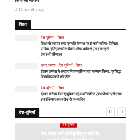
सियासी मायने?
12 months ago
शिक्षा
देश-दुनियाँ
•
शिक्षा
शिक्षा से व्यापार तक प्रगति के पथ पर है नारी शक्ति- विनिता,
सचिव, इंटिएक्सलेंट चैंबर्स ऑफ कॉमर्स एंड इंडस्ट्री
(आईसीसीआई)
उत्तर प्रदेश
•
देश-दुनियाँ
•
शिक्षा
ईशान तनेजा ने अकादमिक प्रतिभा का सम्मान किया: प्रसिद्ध
विश्वविद्यालयों की जीत
देश-दुनियाँ
•
शिक्षा
ईशान तनेजा बेस्ट एजुकेशन एंड कॉरपोरेट एक्सपोजर प्रोग्राम
इन इंडिया एंड एबरोड से सम्मानित
देश-दुनियाँ
देश-दुनियाँ
स्व. वीणा वर्मा की द्वितीय पुण्यतिथि