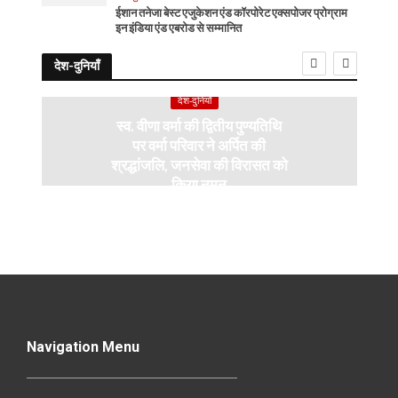
ईशान तनेजा बेस्ट एजुकेशन एंड कॉरपोरेट एक्सपोजर प्रोग्राम
इन इंडिया एंड एबरोड से सम्मानित
देश-दुनियाँ
देश-दुनियाँ
स्व. वीणा वर्मा की द्वितीय पुण्यतिथि
पर वर्मा परिवार ने अर्पित की
श्रद्धांजलि, जनसेवा की विरासत को
किया नमन
Navigation Menu