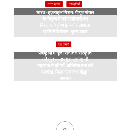
उत्तर प्रदेश
देश-दुनियाँ
भारत–इज़राइल मिशन: पीयूष गोयल
के नेतृत्व में नई साझेदारी का
विस्तार, ‘ग्रोथ इंजन’ तलाशता
प्रतिनिधिमंडल -पूरन डावर
9 months ago
देश-दुनियाँ
पंचकूला में गूंजी सनातन संस्कृति
की गूंज — सद्गुरु सुधांशु जी
महाराज ने की डॉ. अभिषेक वर्मा की
प्रशंसा, मिला ‘सनातन योद्धा’
सम्मान
9 months ago