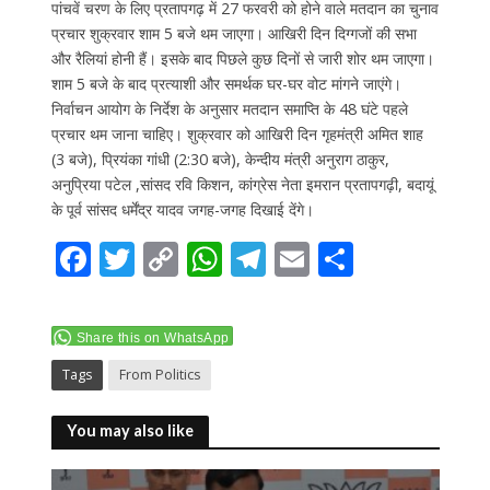
पांचवें चरण के लिए प्रतापगढ़ में 27 फरवरी को होने वाले मतदान का चुनाव
प्रचार शुक्रवार शाम 5 बजे थम जाएगा। आखिरी दिन दिग्गजों की सभा
और रैलियां होनी हैं। इसके बाद पिछले कुछ दिनों से जारी शोर थम जाएगा।
शाम 5 बजे के बाद प्रत्याशी और समर्थक घर-घर वोट मांगने जाएंगे।
निर्वाचन आयोग के निर्देश के अनुसार मतदान समाप्ति के 48 घंटे पहले
प्रचार थम जाना चाहिए। शुक्रवार को आखिरी दिन गृहमंत्री अमित शाह
(3 बजे), प्रियंका गांधी (2:30 बजे), केन्दीय मंत्री अनुराग ठाकुर,
अनुप्रिया पटेल ,सांसद रवि किशन, कांग्रेस नेता इमरान प्रतापगढ़ी, बदायूं
के पूर्व सांसद धर्मेंद्र यादव जगह-जगह दिखाई देंगे।
F
T
C
W
T
E
S
ac
w
o
h
el
m
h
e
itt
p
at
e
ai
ar
Share this on WhatsApp
b
er
y
s
gr
l
e
Tags
From Politics
o
Li
A
a
o
n
p
m
You may also like
k
k
p