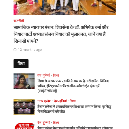
राजनीती
सामाजिक न्याय पर मंथन: शिवसेना के डॉ. अभिषेक वर्मा और
निषाद पार्टी अध्यक्ष संजय निषाद की मुलाकात, जानें क्या हैं
सियासी मायने?
12 months ago
शिक्षा
देश-दुनियाँ
•
शिक्षा
शिक्षा से व्यापार तक प्रगति के पथ पर है नारी शक्ति- विनिता,
सचिव, इंटिएक्सलेंट चैंबर्स ऑफ कॉमर्स एंड इंडस्ट्री
(आईसीसीआई)
उत्तर प्रदेश
•
देश-दुनियाँ
•
शिक्षा
ईशान तनेजा ने अकादमिक प्रतिभा का सम्मान किया: प्रसिद्ध
विश्वविद्यालयों की जीत
देश-दुनियाँ
•
शिक्षा
ईशान तनेजा बेस्ट एजुकेशन एंड कॉरपोरेट एक्सपोजर प्रोग्राम