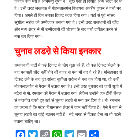
जबकि पर्चा भरा है अभिमन्यु गुप्ता ने। कुछ ऐसी ही स्थिति अन्य सीटों पर भी
है। इसी तरह लखनऊ में मोहनलालगंज विधायक अंबरीष पुष्कर ने पर्चा भर
दिया। अगले ही दिन उनका टिकट बदल दिया गया। यहां से पूर्व सांसद
सुशीला सरोज को उम्मीदवार बनाया गया है। इसी तरह राजधानी की कौंट
और मध्य क्षेत्र से भी उम्मीदवारों की घोषणा के बाद पर्चा दाखिल करने से
मना कर दिया गया।
चुनाव लडऩे से किया इनकार
समाजवादी पार्टी में कई टिकट के लिए जूझ रहे हैं, तो कई टिकट मिलने के
बाद मनचाही सीट नहीं होने की वजह से मना भी कर दे रहे हैं। मलिहाबाद से
टिकट लेने के बाद पूर्व सांसद सुशीला सरोज ने मना कर दिया था, तो उन्हें
मोहनलालगंज से मैदान में उतारा गया है। इसी तरह बुधवार को जारी सूची में
मटेरा से मो. रमजान को मैदान में उतारा गया, लेकिन उन्होंने एक टीवी चैनल
से बातचीत करते हुए वहां से चुनाव लडऩे से मना कर दिया है। मो. रमजान
का कहना है कि मटेरा विधानसभा क्षेत्र में काम नहीं किया है। ऐसे में वहां से
चुनाव लडऩे का कोई मतलब नहीं है। नई जगह से टिकट देना था तो पहले
बताना चाहिए था।
F
T
C
W
T
E
S