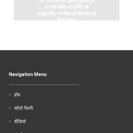
स्व. वीणा वर्मा की द्वितीय पुण्यतिथि
पर वर्मा परिवार ने अर्पित की
श्रद्धांजलि, जनसेवा की विरासत को
किया नमन
Navigation Menu
होम
फोटो गैलरी
वीडियो