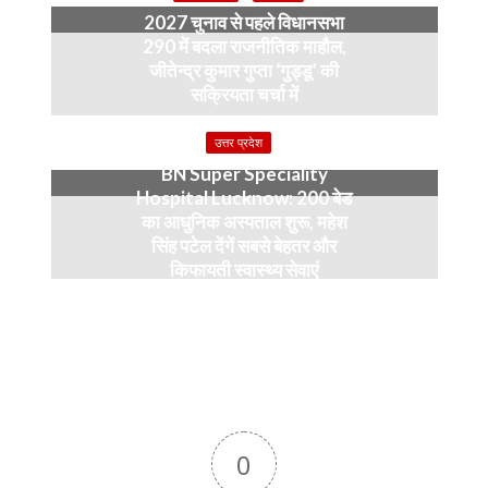
2027 चुनाव से पहले विधानसभा
290 में बदला राजनीतिक माहौल,
जीतेन्द्र कुमार गुप्ता ‘गुड्डू’ की
सक्रियता चर्चा में
4 months ago
उत्तर प्रदेश
BN Super Speciality
Hospital Lucknow: 200 बेड
का आधुनिक अस्पताल शुरू, महेश
सिंह पटेल देंगें सबसे बेहतर और
किफायती स्वास्थ्य सेवाएं
5 months ago
0