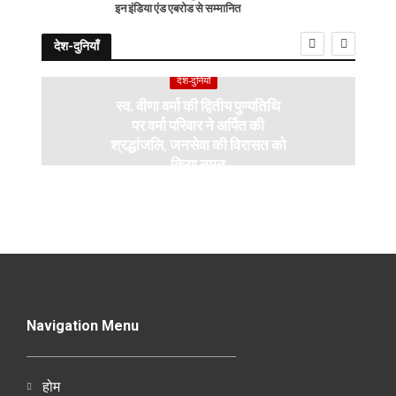
इन इंडिया एंड एबरोड से सम्मानित
देश-दुनियाँ
देश-दुनियाँ
स्व. वीणा वर्मा की द्वितीय पुण्यतिथि
पर वर्मा परिवार ने अर्पित की
श्रद्धांजलि, जनसेवा की विरासत को
किया नमन
Navigation Menu
होम