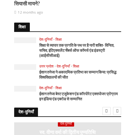
सियासी मायने?
12 months ago
शिक्षा
देश-दुनियाँ
•
शिक्षा
शिक्षा से व्यापार तक प्रगति के पथ पर है नारी शक्ति- विनिता,
सचिव, इंटिएक्सलेंट चैंबर्स ऑफ कॉमर्स एंड इंडस्ट्री
(आईसीसीआई)
उत्तर प्रदेश
•
देश-दुनियाँ
•
शिक्षा
ईशान तनेजा ने अकादमिक प्रतिभा का सम्मान किया: प्रसिद्ध
विश्वविद्यालयों की जीत
देश-दुनियाँ
•
शिक्षा
ईशान तनेजा बेस्ट एजुकेशन एंड कॉरपोरेट एक्सपोजर प्रोग्राम
इन इंडिया एंड एबरोड से सम्मानित
देश-दुनियाँ
देश-दुनियाँ
स्व. वीणा वर्मा की द्वितीय पुण्यतिथि