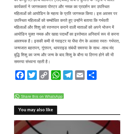
कार्यकर्ता ने जागरूकता पोस्टर और नमक का प्रदर्शन कर उपस्थित
महिलाओं को आयोडिन के महत्व के प्रति जागरूक किया। इस अवसर पर
उपस्थित महिलाओं को सम्बोधित करते हुए उन्होंने बताया कि गर्भवती
महिलाओं और शिशु को स्तनपान कराने वाली माताओं को अपने भोजन में
आयोडिन युक्त नमक और खाद्य पदार्थों का इस्तेमाल अनिवार्य रूप से करना
आवश्यक है। इसकी कमी से गवाइटर या घेंघा रोग के अलावा स्वतः गर्भपात,
जन्मजात बहरापन, गूंगापन, थायराइड संबंधी समस्या के साथ -साथ मंद
बुद्धि शिशु का जन्म और जन्म के बाद शिशु के बौना या ठिगना होने की भी
समस्या संभवना रहती है।
F
T
C
W
T
E
S
ac
w
o
h
el
m
h
e
itt
p
at
e
ai
ar
Share this on WhatsApp
b
er
y
s
gr
l
e
o
Li
A
a
You may also like
o
n
p
m
k
k
p