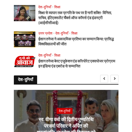
देश-दुनियाँ
•
शिक्षा
शिक्षा से व्यापार तक प्रगति के पथ पर है नारी शक्ति- विनिता,
सचिव, इंटिएक्सलेंट चैंबर्स ऑफ कॉमर्स एंड इंडस्ट्री
(आईसीसीआई)
उत्तर प्रदेश
•
देश-दुनियाँ
•
शिक्षा
ईशान तनेजा ने अकादमिक प्रतिभा का सम्मान किया: प्रसिद्ध
विश्वविद्यालयों की जीत
देश-दुनियाँ
•
शिक्षा
ईशान तनेजा बेस्ट एजुकेशन एंड कॉरपोरेट एक्सपोजर प्रोग्राम
इन इंडिया एंड एबरोड से सम्मानित
देश-दुनियाँ
देश-दुनियाँ
स्व. वीणा वर्मा की द्वितीय पुण्यतिथि
पर वर्मा परिवार ने अर्पित की