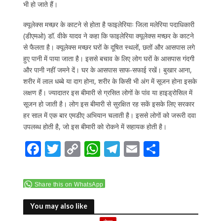
भी हो जाते हैं।
क्यूलेक्स मच्छर के काटने से होता है फाइलेरियाः जिला मलेरिया पदाधिकारी
(डीएमओ) डॉ. वीके यादव ने कहा कि फाइलेरिया क्यूलेक्स मच्छर के काटने
से फैलता है। क्यूलेक्स मच्छर घरों के दूषित स्थलों, छतों और आसपास लगे
हुए पानी में पाया जाता है। इससे बचाव के लिए लोग घरों के आसपास गंदगी
और पानी नहीं जमने दें। घर के आसपास साफ-सफाई रखें। बुखार आना,
शरीर में लाल धब्बे या दाग होना, शरीर के किसी भी अंग में सूजन होना इसके
लक्षण हैं। ज्यादातर इस बीमारी से ग्रसित लोगों के पांव या हाइड्रोसिल में
सूजन हो जाती है। लोग इस बीमारी से सुरक्षित रह सकें इसके लिए सरकार
हर साल में एक बार एमडीए अभियान चलाती है। इससे लोगों को जरूरी दवा
उपलब्ध होती है, जो इस बीमारी को रोकने में सहायक होती है।
F
T
C
W
T
E
S
ac
w
o
h
el
m
h
e
itt
p
at
e
ai
ar
Share this on WhatsApp
b
er
y
s
gr
l
e
o
Li
A
a
You may also like