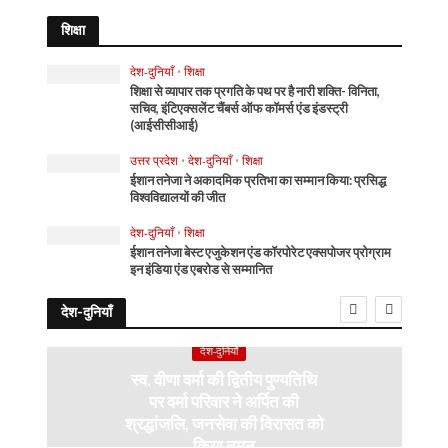
शिक्षा
देश-दुनियाँ
•
शिक्षा
शिक्षा से व्यापार तक प्रगति के पथ पर है नारी शक्ति- विनिता,
सचिव, इंटिएक्सलेंट चैंबर्स ऑफ कॉमर्स एंड इंडस्ट्री
(आईसीसीआई)
उत्तर प्रदेश
•
देश-दुनियाँ
•
शिक्षा
ईशान तनेजा ने अकादमिक प्रतिभा का सम्मान किया: प्रसिद्ध
विश्वविद्यालयों की जीत
देश-दुनियाँ
•
शिक्षा
ईशान तनेजा बेस्ट एजुकेशन एंड कॉरपोरेट एक्सपोजर प्रोग्राम
इन इंडिया एंड एबरोड से सम्मानित
देश-दुनियाँ
देश-दुनियाँ
स्व. वीणा वर्मा की द्वितीय पुण्यतिथि
पर वर्मा परिवार ने अर्पित की
श्रद्धांजलि, जनसेवा की विरासत को
किया नमन