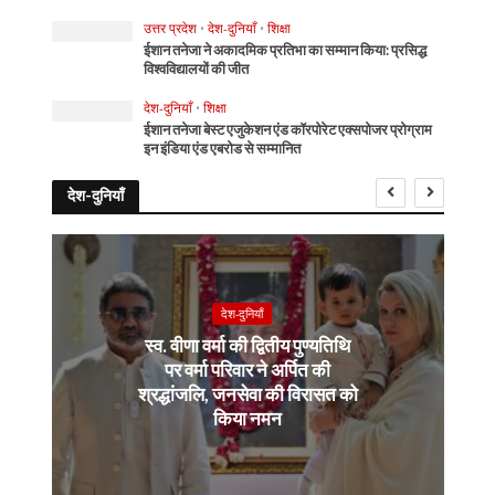
उत्तर प्रदेश
•
देश-दुनियाँ
•
शिक्षा
ईशान तनेजा ने अकादमिक प्रतिभा का सम्मान किया: प्रसिद्ध
विश्वविद्यालयों की जीत
देश-दुनियाँ
•
शिक्षा
ईशान तनेजा बेस्ट एजुकेशन एंड कॉरपोरेट एक्सपोजर प्रोग्राम
इन इंडिया एंड एबरोड से सम्मानित
देश-दुनियाँ
देश-दुनियाँ
स्व. वीणा वर्मा की द्वितीय पुण्यतिथि
पर वर्मा परिवार ने अर्पित की
श्रद्धांजलि, जनसेवा की विरासत को
किया नमन