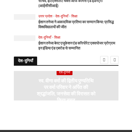
सचिव, इंटिएक्सलेंट चैंबर्स ऑफ कॉमर्स एंड इंडस्ट्री
(आईसीसीआई)
उत्तर प्रदेश
•
देश-दुनियाँ
•
शिक्षा
ईशान तनेजा ने अकादमिक प्रतिभा का सम्मान किया: प्रसिद्ध
विश्वविद्यालयों की जीत
देश-दुनियाँ
•
शिक्षा
ईशान तनेजा बेस्ट एजुकेशन एंड कॉरपोरेट एक्सपोजर प्रोग्राम
इन इंडिया एंड एबरोड से सम्मानित
देश-दुनियाँ
देश-दुनियाँ
स्व. वीणा वर्मा की द्वितीय पुण्यतिथि
पर वर्मा परिवार ने अर्पित की
श्रद्धांजलि, जनसेवा की विरासत को
किया नमन