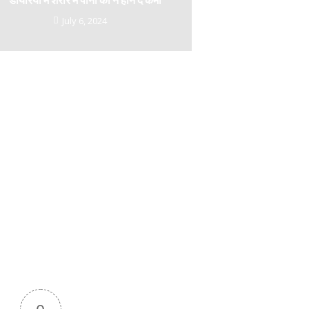
July 6, 2024
देश-दुनियाँ
देश-दुनियाँ
ांत वर्मा जयंती समारोह, श्रीकांत
नई दिल्ली में चित्रांश चैम्बर ऑफ कॉमर्स क
ा देश का सबसे बड़ा साहित्यिक
नागरिक अभिनंदन समारोह सम्पन्न, डॉ. अ
 राशि होगी 21 लाख
वर्मा मुख्य आकर्षण