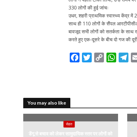
330 लोगों की हुई जांचः
उधर, शहरी प्राथमिक स्वास्थ्य केंद्र मे
साथ ही 110 लोगों के सैंपल आरटीपीसीआर
बावजूद सभी लोगों को सतर्कता के साथ 
करते हुए एक-दूसरे के बीच दो गज की दू
F
T
C
W
T
ac
w
o
h
el
e
itt
p
at
e
b
er
y
s
g
o
Li
A
a
You may also like
o
n
p
k
k
p
सेहत
डेंगू से बचाव को लेकर सामुदायिक स्तर पर लोगों को