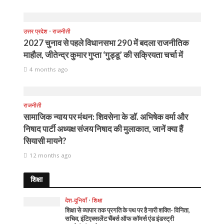
उत्तर प्रदेश
•
राजनीती
2027 चुनाव से पहले विधानसभा 290 में बदला राजनीतिक
माहौल, जीतेन्द्र कुमार गुप्ता ‘गुड्डू’ की सक्रियता चर्चा में
4 months ago
राजनीती
सामाजिक न्याय पर मंथन: शिवसेना के डॉ. अभिषेक वर्मा और
निषाद पार्टी अध्यक्ष संजय निषाद की मुलाकात, जानें क्या हैं
सियासी मायने?
12 months ago
शिक्षा
देश-दुनियाँ
•
शिक्षा
शिक्षा से व्यापार तक प्रगति के पथ पर है नारी शक्ति- विनिता,
सचिव, इंटिएक्सलेंट चैंबर्स ऑफ कॉमर्स एंड इंडस्ट्री