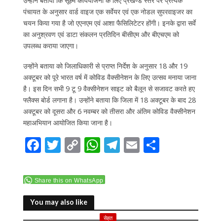
उन्होंने बताया कि सूक्ष्म कार्ययोजना के लिए प्रखण्ड स्तर पर प्रत्येक
पंचायत के अनुसार वार्ड वाइज एक सर्वेयर एवं एक नोडल सुपरवाइजर का
चयन किया गया है जो एएनएम एवं आशा फैसिलिटेटर होंगी। इनके द्वारा सर्वे
का अनुश्रवण एवं डाटा संकलन प्रतिदिन बीसीएम और बीएचएम को
उपलब्ध कराया जाएगा।
उन्होंने बताया को जिलाधिकारी से प्राप्त निर्देश के अनुसार 18 और 19
अक्टूबर को पूरे भारत वर्ष में कोविड वैक्सीनेशन के लिए उत्सव मनाया जाना
है। इस दिन सभी 9 टू 9 वैक्सीनेशन साइट को बैलून से सजावट करते हए
फ्लैक्स बोर्ड लगाना है। उन्होंने बताया कि जिला में 18 अक्टूबर के बाद 28
अक्टूबर को दूसरा और 6 नवम्बर को तीसरा और अंतिम कोविड वैक्सीनेशन
महाअभियान आयोजित किया जाना है।
F
T
C
W
T
E
S
ac
w
o
h
el
m
h
e
itt
p
at
e
ai
ar
Share this on WhatsApp
b
er
y
s
gr
l
e
o
Li
A
a
You may also like
सेहत